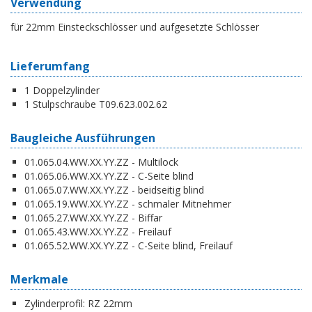
Verwendung
für 22mm Einsteckschlösser und aufgesetzte Schlösser
Lieferumfang
1 Doppelzylinder
1 Stulpschraube T09.623.002.62
Baugleiche Ausführungen
01.065.04.WW.XX.YY.ZZ - Multilock
01.065.06.WW.XX.YY.ZZ - C-Seite blind
01.065.07.WW.XX.YY.ZZ - beidseitig blind
01.065.19.WW.XX.YY.ZZ - schmaler Mitnehmer
01.065.27.WW.XX.YY.ZZ - Biffar
01.065.43.WW.XX.YY.ZZ - Freilauf
01.065.52.WW.XX.YY.ZZ - C-Seite blind, Freilauf
Merkmale
Zylinderprofil:
RZ 22mm