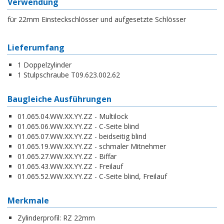
Verwendung
für 22mm Einsteckschlösser und aufgesetzte Schlösser
Lieferumfang
1 Doppelzylinder
1 Stulpschraube T09.623.002.62
Baugleiche Ausführungen
01.065.04.WW.XX.YY.ZZ - Multilock
01.065.06.WW.XX.YY.ZZ - C-Seite blind
01.065.07.WW.XX.YY.ZZ - beidseitig blind
01.065.19.WW.XX.YY.ZZ - schmaler Mitnehmer
01.065.27.WW.XX.YY.ZZ - Biffar
01.065.43.WW.XX.YY.ZZ - Freilauf
01.065.52.WW.XX.YY.ZZ - C-Seite blind, Freilauf
Merkmale
Zylinderprofil:
RZ 22mm