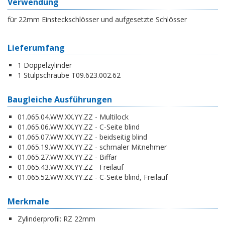
Verwendung
für 22mm Einsteckschlösser und aufgesetzte Schlösser
Lieferumfang
1 Doppelzylinder
1 Stulpschraube T09.623.002.62
Baugleiche Ausführungen
01.065.04.WW.XX.YY.ZZ - Multilock
01.065.06.WW.XX.YY.ZZ - C-Seite blind
01.065.07.WW.XX.YY.ZZ - beidseitig blind
01.065.19.WW.XX.YY.ZZ - schmaler Mitnehmer
01.065.27.WW.XX.YY.ZZ - Biffar
01.065.43.WW.XX.YY.ZZ - Freilauf
01.065.52.WW.XX.YY.ZZ - C-Seite blind, Freilauf
Merkmale
Zylinderprofil:
RZ 22mm