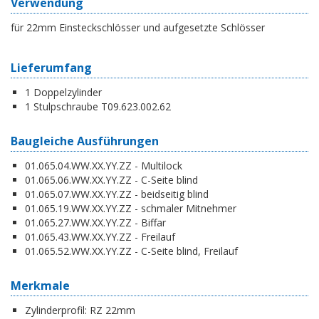
Verwendung
für 22mm Einsteckschlösser und aufgesetzte Schlösser
Lieferumfang
1 Doppelzylinder
1 Stulpschraube T09.623.002.62
Baugleiche Ausführungen
01.065.04.WW.XX.YY.ZZ - Multilock
01.065.06.WW.XX.YY.ZZ - C-Seite blind
01.065.07.WW.XX.YY.ZZ - beidseitig blind
01.065.19.WW.XX.YY.ZZ - schmaler Mitnehmer
01.065.27.WW.XX.YY.ZZ - Biffar
01.065.43.WW.XX.YY.ZZ - Freilauf
01.065.52.WW.XX.YY.ZZ - C-Seite blind, Freilauf
Merkmale
Zylinderprofil:
RZ 22mm