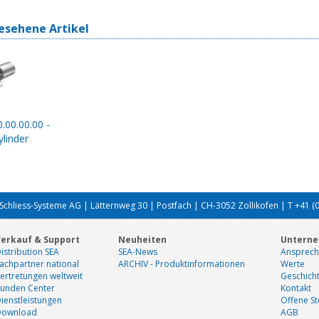
esehene Artikel
.00.00.00 -
linder
Schliess-Systeme AG | Lätternweg 30 | Postfach | CH-3052 Zollikofen | T +41 (
erkauf & Support
Neuheiten
Untern
istribution SEA
SEA-News
Ansprech
achpartner national
ARCHIV - Produktinformationen
Werte
ertretungen weltweit
Geschich
unden Center
Kontakt
ienstleistungen
Offene St
Download
AGB