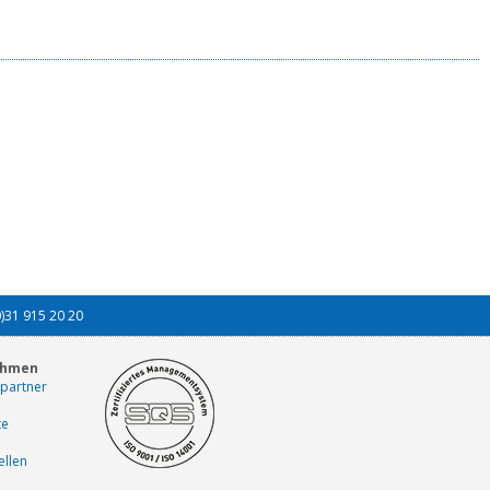
0)31 915 20 20
ehmen
partner
te
ellen