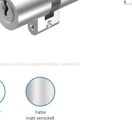
können von den dargestellten Bildern abweichen
r
Farbe
matt vernickelt