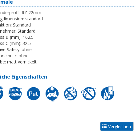
kmale
inderprofil:
RZ 22mm
egdimension:
standard
ktion:
Standard
tnehmer:
Standard
ss B (mm):
162.5
ss C (mm):
32.5
ive Safety:
ohne
rschutz:
ohne
be:
matt vernickelt
iche Eigenschaften