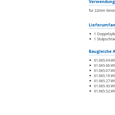
Verwendung
für 22mm Einst
Lieferumfa
1 Doppelzyli
1 Stulpschra
Baugleiche 
01.065.04.WW
01.065.06.WW
01.065.07.WW
01.065.19.W
01.065.27.WW
01.065.43.WW
01.065.52.WW