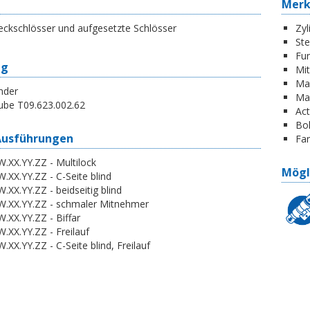
Mer
eckschlösser und aufgesetzte Schlösser
Zyl
St
Fun
ng
Mi
Ma
nder
Ma
ube T09.623.002.62
Act
Boh
Ausführungen
Far
.XX.YY.ZZ - Multilock
Mögl
.XX.YY.ZZ - C-Seite blind
.XX.YY.ZZ - beidseitig blind
W.XX.YY.ZZ - schmaler Mitnehmer
.XX.YY.ZZ - Biffar
.XX.YY.ZZ - Freilauf
.XX.YY.ZZ - C-Seite blind, Freilauf