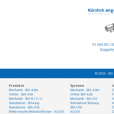
Kürzlich ang
01.065.00.130
Doppelzy
© 2026 - SEA 
Produkte
Systeme
V
Mechanik - SEA-4.0m
Mechanik - SEA-4.0m
D
Online - SEA-4.0e
Online SEA-4.0e
F
Mechanik - SEA-N / 2 / 3
Mechanik - SEA-2/3
V
Standalone - SEAeasy
Standalone SEAeasy
K
Standalone - SEA-OSS
SEA-OSS
D
Elektronische Möbelschlösser - XLOCK
XLOCK