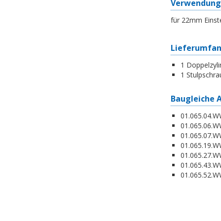
Verwendung
für 22mm Einst
Lieferumfa
1 Doppelzyli
1 Stulpschra
Baugleiche 
01.065.04.WW
01.065.06.WW
01.065.07.WW
01.065.19.W
01.065.27.WW
01.065.43.WW
01.065.52.WW