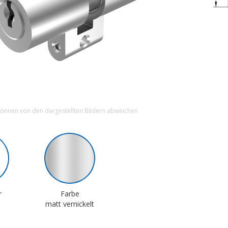
können von den dargestellten Bildern abweichen
r
Farbe
matt vernickelt