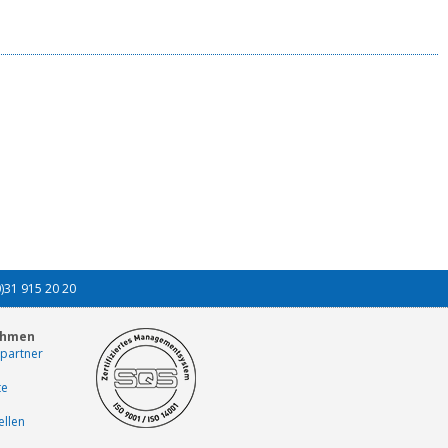
0)31 915 20 20
ehmen
partner
te
ellen