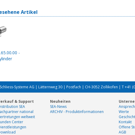
esehene Artikel
.65.00.00 -
linder
Schliess-Systeme AG | Lätternweg 30 | Postfach | CH-3052 Zollikofen | T +41 (
erkauf & Support
Neuheiten
Untern
istribution SEA
SEA-News
Ansprech
achpartner national
ARCHIV - Produktinformationen
Werte
ertretungen weltweit
Geschich
unden Center
Kontakt
ienstleistungen
Offene St
Download
AGB