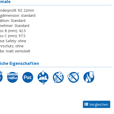
kmale
inderprofil:
RZ 22mm
egdimension:
standard
ktion:
Standard
tnehmer:
Standard
ss B (mm):
42.5
ss C (mm):
97.5
ive Safety:
ohne
rschutz:
ohne
be:
matt vernickelt
iche Eigenschaften