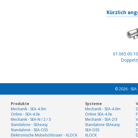
Kürzlich ang
01.065.00.10
Doppelzy
© 2026 - SEA 
Produkte
Systeme
V
Mechanik - SEA-4.0m
Mechanik - SEA-4.0m
D
Online - SEA-4.0e
Online SEA-4.0e
F
Mechanik - SEA-N / 2 / 3
Mechanik - SEA-2/3
V
Standalone - SEAeasy
Standalone SEAeasy
K
Standalone - SEA-OSS
SEA-OSS
D
Elektronische Möbelschlösser - XLOCK
XLOCK