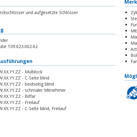
Mer
eckschlösser und aufgesetzte Schlösser
Zyl
St
Fun
ng
Mi
Ma
nder
Ma
ube T09.623.002.62
Act
Boh
Ausführungen
Far
.XX.YY.ZZ - Multilock
Mögl
.XX.YY.ZZ - C-Seite blind
.XX.YY.ZZ - beidseitig blind
W.XX.YY.ZZ - schmaler Mitnehmer
.XX.YY.ZZ - Biffar
.XX.YY.ZZ - Freilauf
.XX.YY.ZZ - C-Seite blind, Freilauf