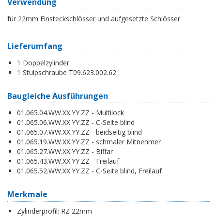
Verwendung
für 22mm Einsteckschlösser und aufgesetzte Schlösser
Lieferumfang
1 Doppelzylinder
1 Stulpschraube T09.623.002.62
Baugleiche Ausführungen
01.065.04.WW.XX.YY.ZZ - Multilock
01.065.06.WW.XX.YY.ZZ - C-Seite blind
01.065.07.WW.XX.YY.ZZ - beidseitig blind
01.065.19.WW.XX.YY.ZZ - schmaler Mitnehmer
01.065.27.WW.XX.YY.ZZ - Biffar
01.065.43.WW.XX.YY.ZZ - Freilauf
01.065.52.WW.XX.YY.ZZ - C-Seite blind, Freilauf
Merkmale
Zylinderprofil:
RZ 22mm