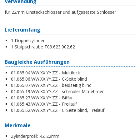
Verwendung
für 22mm Einsteckschlösser und aufgesetzte Schlösser
Lieferumfang
1 Doppelzylinder
1 Stulpschraube T09.623.002.62
Baugleiche Ausführungen
01.065.04.WW.XX.YY.ZZ - Multilock
01.065.06.WW.XX.YY.ZZ - C-Seite blind
01.065.07.WW.XX.YY.ZZ - beidseitig blind
01.065.19.WW.XX.YY.ZZ - schmaler Mitnehmer
01.065.27.WW.XX.YY.ZZ - Biffar
01.065.43.WW.XX.YY.ZZ - Freilauf
01.065.52.WW.XX.YY.ZZ - C-Seite blind, Freilauf
Merkmale
Zylinderprofil:
RZ 22mm