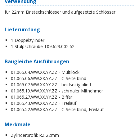
Verwendung
für 22mm Einsteckschlösser und aufgesetzte Schlösser
Lieferumfang
1 Doppelzylinder
1 Stulpschraube T09.623.002.62
Baugleiche Ausführungen
01.065.04.WW.XX.YY.ZZ - Multilock
01.065.06.WW.XX.YY.ZZ - C-Seite blind
01.065.07.WW.XX.YY.ZZ - beidseitig blind
01.065.19.WW.XX.YY.ZZ - schmaler Mitnehmer
01.065.27.WW.XX.YY.ZZ - Biffar
01.065.43.WW.XX.YY.ZZ - Freilauf
01.065.52.WW.XX.YY.ZZ - C-Seite blind, Freilauf
Merkmale
Zylinderprofil:
RZ 22mm