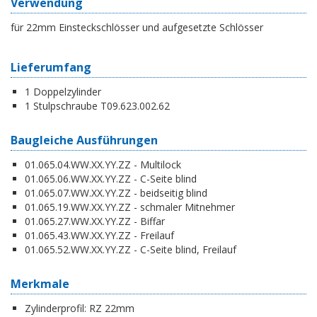
Verwendung
für 22mm Einsteckschlösser und aufgesetzte Schlösser
Lieferumfang
1 Doppelzylinder
1 Stulpschraube T09.623.002.62
Baugleiche Ausführungen
01.065.04.WW.XX.YY.ZZ - Multilock
01.065.06.WW.XX.YY.ZZ - C-Seite blind
01.065.07.WW.XX.YY.ZZ - beidseitig blind
01.065.19.WW.XX.YY.ZZ - schmaler Mitnehmer
01.065.27.WW.XX.YY.ZZ - Biffar
01.065.43.WW.XX.YY.ZZ - Freilauf
01.065.52.WW.XX.YY.ZZ - C-Seite blind, Freilauf
Merkmale
Zylinderprofil:
RZ 22mm