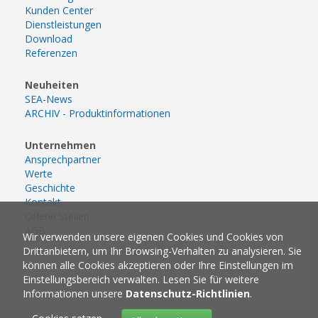
Kunden Center
Dienstleistungen
Download
Referenzen
Neuheiten
SEA-News
ARCHIV - Produktinformationen
Unternehmen
Ansprechpartner
Werte
Geschichte
Kontakt
Offene Stellen
AGB
Wir verwenden unsere eigenen Cookies und Cookies von
Drittanbietern, um Ihr Browsing-Verhalten zu analysieren. Sie
können alle Cookies akzeptieren oder Ihre Einstellungen im
Einstellungsbereich verwalten. Lesen Sie für weitere
Informationen unsere
Datenschutz-Richtlinien
.