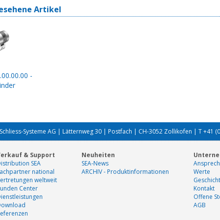
esehene Artikel
.00.00.00 -
inder
Schliess-Systeme AG | Lätternweg 30 | Postfach | CH-3052 Zollikofen | T +41 (
erkauf & Support
Neuheiten
Untern
istribution SEA
SEA-News
Ansprech
achpartner national
ARCHIV - Produktinformationen
Werte
ertretungen weltweit
Geschich
unden Center
Kontakt
ienstleistungen
Offene St
Download
AGB
eferenzen