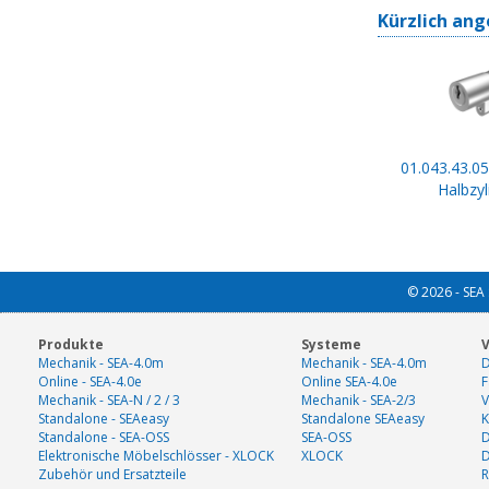
Kürzlich ang
01.043.43.05
Halbzyl
© 2026 - SEA 
Produkte
Systeme
V
Mechanik - SEA-4.0m
Mechanik - SEA-4.0m
D
Online - SEA-4.0e
Online SEA-4.0e
F
Mechanik - SEA-N / 2 / 3
Mechanik - SEA-2/3
V
Standalone - SEAeasy
Standalone SEAeasy
K
Standalone - SEA-OSS
SEA-OSS
D
Elektronische Möbelschlösser - XLOCK
XLOCK
Zubehör und Ersatzteile
R