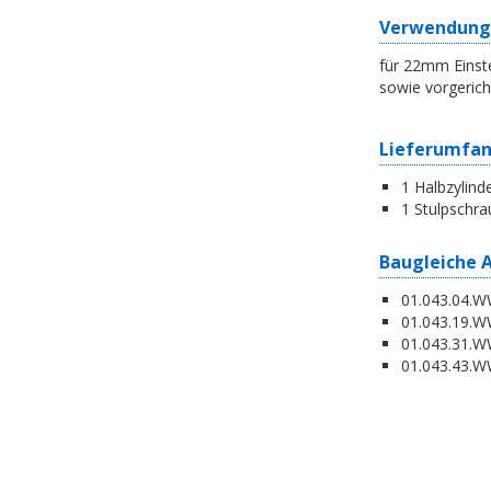
Verwendung
für 22mm Einste
sowie vorgerich
Lieferumfa
1 Halbzylind
1 Stulpschra
Baugleiche 
01.043.04.WW
01.043.19.W
01.043.31.WW
01.043.43.WW