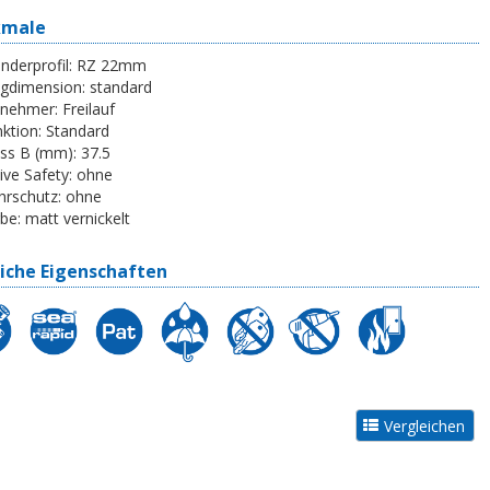
kmale
inderprofil:
RZ 22mm
egdimension:
standard
tnehmer:
Freilauf
ktion:
Standard
ss B (mm):
37.5
ive Safety:
ohne
rschutz:
ohne
be:
matt vernickelt
iche Eigenschaften