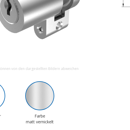
können von den dargestellten Bildern abweichen
r
Farbe
matt vernickelt