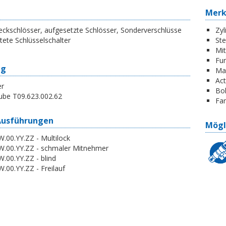
Mer
ckschlösser, aufgesetzte Schlösser, Sonderverschlüsse
Zyl
tete Schlüsselschalter
St
Mi
Fun
ng
Ma
Act
er
Boh
ube T09.623.002.62
Far
Ausführungen
Mögl
.00.YY.ZZ - Multilock
W.00.YY.ZZ - schmaler Mitnehmer
.00.YY.ZZ - blind
.00.YY.ZZ - Freilauf