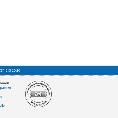
0)31 915 20 20
ehmen
partner
te
ellen