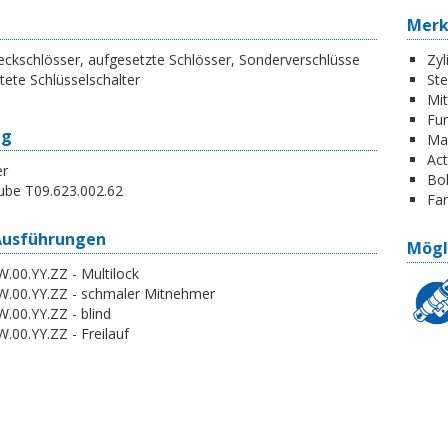
Mer
ckschlösser, aufgesetzte Schlösser, Sonderverschlüsse
Zyl
tete Schlüsselschalter
St
Mi
Fun
ng
Ma
Act
er
Boh
ube T09.623.002.62
Far
Ausführungen
Mögl
.00.YY.ZZ - Multilock
W.00.YY.ZZ - schmaler Mitnehmer
.00.YY.ZZ - blind
.00.YY.ZZ - Freilauf