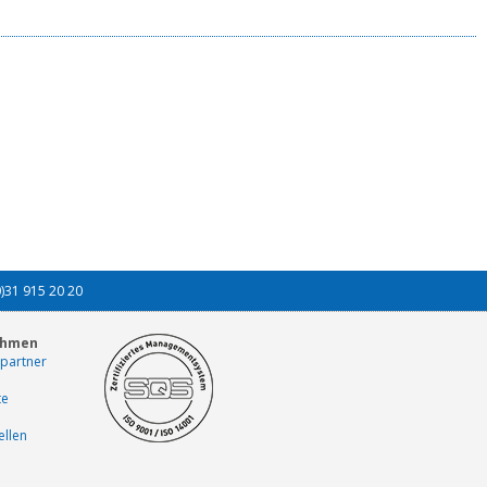
0)31 915 20 20
ehmen
partner
te
ellen