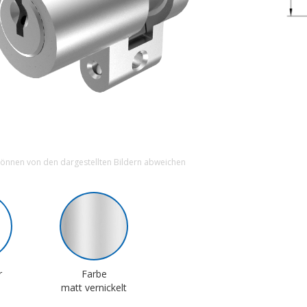
können von den dargestellten Bildern abweichen
r
Farbe
matt vernickelt