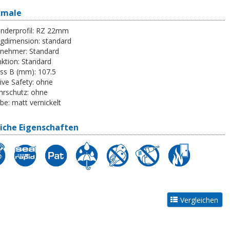
kmale
inderprofil:
RZ 22mm
egdimension:
standard
tnehmer:
Standard
ktion:
Standard
ss B (mm):
107.5
ive Safety:
ohne
rschutz:
ohne
be:
matt vernickelt
iche Eigenschaften