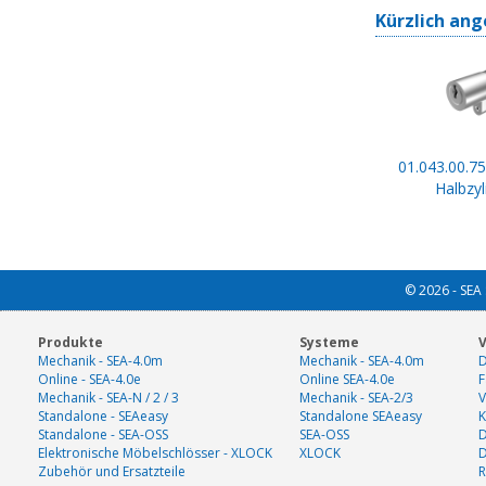
Kürzlich ang
01.043.00.75
Halbzyl
© 2026 - SEA 
Produkte
Systeme
V
Mechanik - SEA-4.0m
Mechanik - SEA-4.0m
D
Online - SEA-4.0e
Online SEA-4.0e
F
Mechanik - SEA-N / 2 / 3
Mechanik - SEA-2/3
V
Standalone - SEAeasy
Standalone SEAeasy
K
Standalone - SEA-OSS
SEA-OSS
D
Elektronische Möbelschlösser - XLOCK
XLOCK
Zubehör und Ersatzteile
R