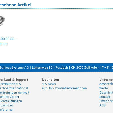
esehene Artikel
.00.00.00 -
inder
Schliess-Systeme AG | Lätternweg 30 | Postfach | CH-3052 Zollikofen | T +41 (
erkauf & Support
Neuheiten
Untern
istribution SEA
SEA-News
Ansprech
achpartner national
ARCHIV - Produktinformationen
Werte
ertretungen weltweit
Geschich
unden Center
Kontakt
ienstleistungen
Offene St
Download
AGB
eferenzen