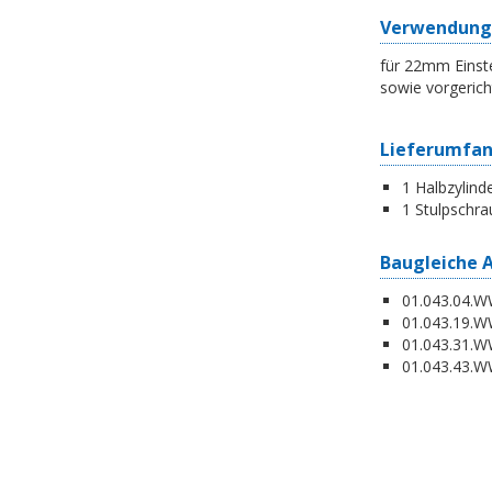
Verwendung
für 22mm Einste
sowie vorgerich
Lieferumfa
1 Halbzylind
1 Stulpschra
Baugleiche 
01.043.04.WW
01.043.19.W
01.043.31.WW
01.043.43.WW