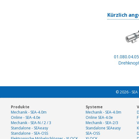
Kürzlich ang
01.080.04.05
Drehknopf
© 2026 - SEA 
Produkte
Systeme
V
Mechanik - SEA-4.0m
Mechanik - SEA-4.0m
D
Online - SEA-4.0e
Online SEA-4.0e
F
Mechanik - SEA-N / 2 / 3
Mechanik - SEA-2/3
V
Standalone - SEAeasy
Standalone SEAeasy
K
Standalone - SEA-OSS
SEA-OSS
D
Elektronische Möbelschlösser - XLOCK
XLOCK