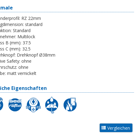
kmale
inderprofil:
RZ 22mm
egdimension:
standard
ktion:
Standard
tnehmer:
Multilock
ss B (mm):
37.5
ss C (mm):
32.5
ehknopf:
Drehknopf Ø38mm
ive Safety:
ohne
rschutz:
ohne
be:
matt vernickelt
iche Eigenschaften