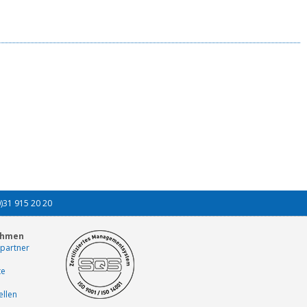
0)31 915 20 20
ehmen
partner
te
ellen