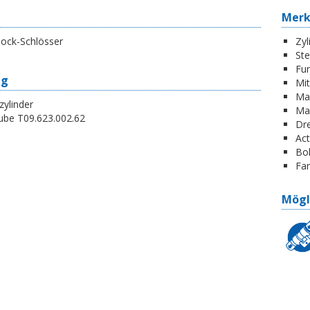
Mer
lock-Schlösser
Zyl
St
Fun
ng
Mi
Ma
zylinder
Ma
ube T09.623.002.62
Dr
Act
Boh
Far
Mögl