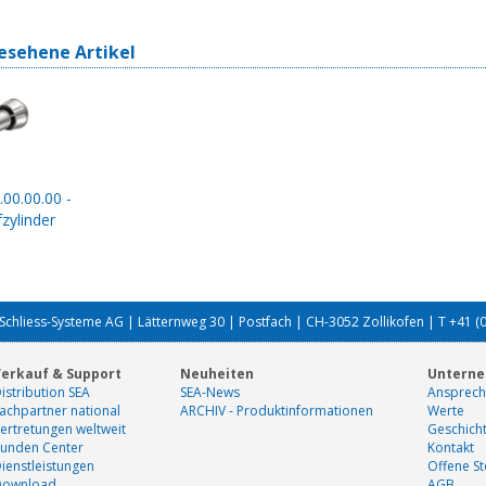
esehene Artikel
.00.00.00 -
zylinder
Schliess-Systeme AG | Lätternweg 30 | Postfach | CH-3052 Zollikofen | T +41 (
erkauf & Support
Neuheiten
Untern
istribution SEA
SEA-News
Ansprech
achpartner national
ARCHIV - Produktinformationen
Werte
ertretungen weltweit
Geschich
unden Center
Kontakt
ienstleistungen
Offene St
Download
AGB