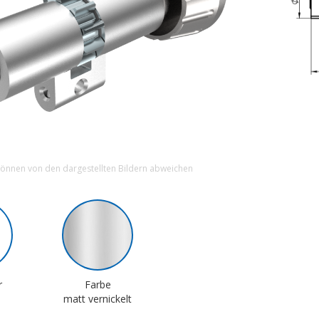
können von den dargestellten Bildern abweichen
r
Farbe
matt vernickelt