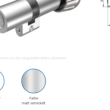
können von den dargestellten Bildern abweichen
r
Farbe
matt vernickelt