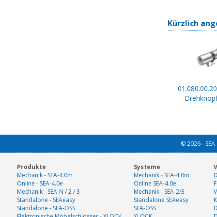
Kürzlich ang
01.080.00.20
Drehknopf
© 2026 - SEA 
Produkte
Systeme
V
Mechanik - SEA-4.0m
Mechanik - SEA-4.0m
D
Online - SEA-4.0e
Online SEA-4.0e
F
Mechanik - SEA-N / 2 / 3
Mechanik - SEA-2/3
V
Standalone - SEAeasy
Standalone SEAeasy
K
Standalone - SEA-OSS
SEA-OSS
D
Elektronische Möbelschlösser - XLOCK
XLOCK