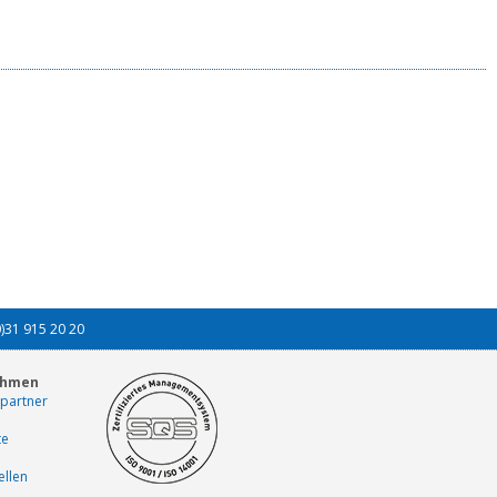
0)31 915 20 20
ehmen
partner
te
ellen