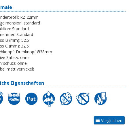
kmale
inderprofil:
RZ 22mm
egdimension:
standard
ktion:
Standard
tnehmer:
Standard
ss B (mm):
52.5
ss C (mm):
32.5
ehknopf:
Drehknopf Ø38mm
ive Safety:
ohne
rschutz:
ohne
be:
matt vernickelt
iche Eigenschaften