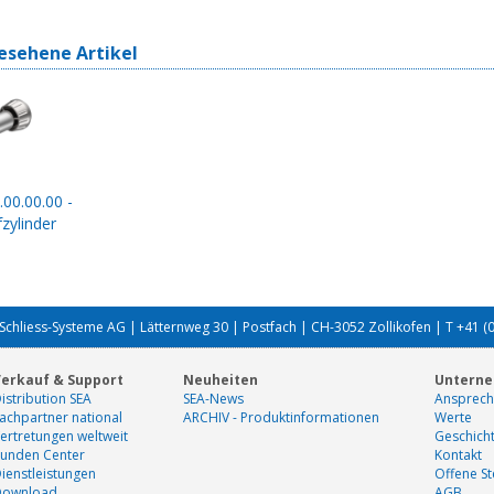
esehene Artikel
.00.00.00 -
zylinder
Schliess-Systeme AG | Lätternweg 30 | Postfach | CH-3052 Zollikofen | T +41 (
erkauf & Support
Neuheiten
Untern
istribution SEA
SEA-News
Ansprech
achpartner national
ARCHIV - Produktinformationen
Werte
ertretungen weltweit
Geschich
unden Center
Kontakt
ienstleistungen
Offene St
Download
AGB