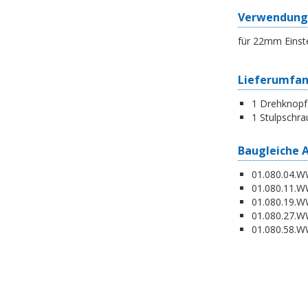
Verwendung
für 22mm Einst
Lieferumfa
1 Drehknopf
1 Stulpschra
Baugleiche 
01.080.04.WW
01.080.11.WW
01.080.19.W
01.080.27.WW
01.080.58.WW