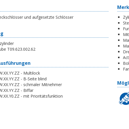
Mer
eckschlösser und aufgesetzte Schlösser
Zyl
St
Fun
ng
Mi
Ma
zylinder
Ma
ube T09.623.002.62
Dr
Act
Ausführungen
Boh
Far
.XX.YY.ZZ - Multilock
.XX.YY.ZZ - B-Seite blind
Mögl
W.XX.YY.ZZ - schmaler Mitnehmer
.XX.YY.ZZ - Biffar
.XX.Y0.ZZ - mit Prioritätsfunktion