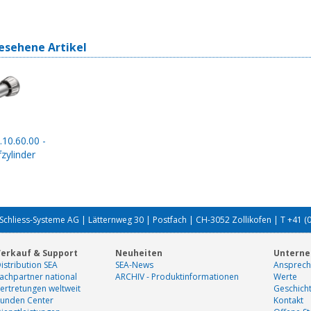
esehene Artikel
.10.60.00 -
zylinder
Schliess-Systeme AG | Lätternweg 30 | Postfach | CH-3052 Zollikofen | T +41 (
erkauf & Support
Neuheiten
Untern
istribution SEA
SEA-News
Ansprech
achpartner national
ARCHIV - Produktinformationen
Werte
ertretungen weltweit
Geschich
unden Center
Kontakt