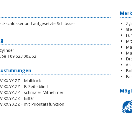
Mer
eckschlösser und aufgesetzte Schlösser
Zyl
St
Fun
ng
Mi
Ma
zylinder
Ma
ube T09.623.002.62
Dr
Act
Ausführungen
Boh
Far
.XX.YY.ZZ - Multilock
.XX.YY.ZZ - B-Seite blind
Mögl
W.XX.YY.ZZ - schmaler Mitnehmer
.XX.YY.ZZ - Biffar
.XX.Y0.ZZ - mit Prioritätsfunktion