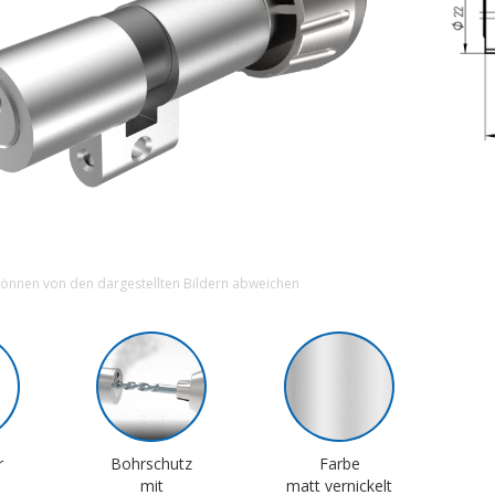
können von den dargestellten Bildern abweichen
r
Bohrschutz
Farbe
mit
matt vernickelt