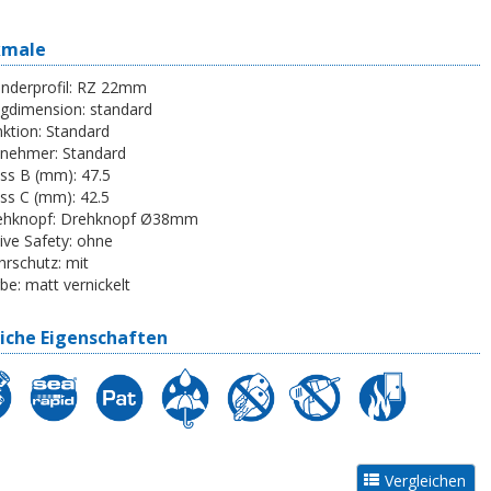
kmale
inderprofil:
RZ 22mm
egdimension:
standard
ktion:
Standard
tnehmer:
Standard
ss B (mm):
47.5
ss C (mm):
42.5
ehknopf:
Drehknopf Ø38mm
ive Safety:
ohne
rschutz:
mit
be:
matt vernickelt
iche Eigenschaften