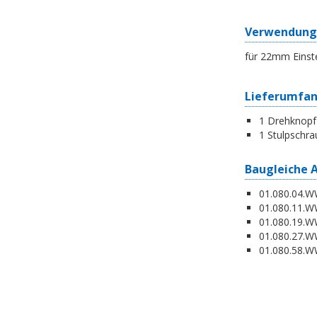
Verwendung
für 22mm Einst
Lieferumfa
1 Drehknopf
1 Stulpschra
Baugleiche 
01.080.04.WW
01.080.11.WW
01.080.19.W
01.080.27.WW
01.080.58.WW