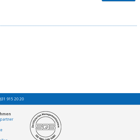
0)31 915 20 20
ehmen
partner
te