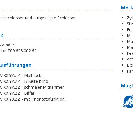
Mer
eckschlösser und aufgesetzte Schlösser
Zyl
St
Fun
ng
Mi
Ma
zylinder
Ma
ube T09.623.002.62
Dr
Act
Ausführungen
Boh
Far
.XX.YY.ZZ - Multilock
.XX.YY.ZZ - B-Seite blind
Mögl
W.XX.YY.ZZ - schmaler Mitnehmer
.XX.YY.ZZ - Biffar
.XX.Y0.ZZ - mit Prioritätsfunktion