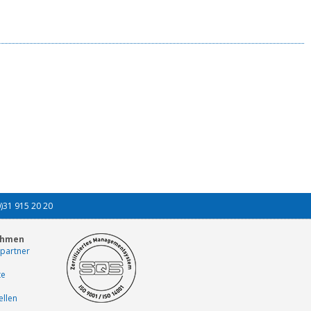
0)31 915 20 20
ehmen
partner
te
ellen