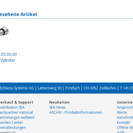
esehene Artikel
.05.00.00 -
zylinder
Schliess-Systeme AG | Lätternweg 30 | Postfach | CH-3052 Zollikofen | T +41 (
erkauf & Support
Neuheiten
Untern
istribution SEA
SEA-News
Ansprech
achpartner national
ARCHIV - Produktinformationen
Werte
ertretungen weltweit
Geschich
unden Center
Kontakt
ienstleistungen
Offene St
Download
AGB