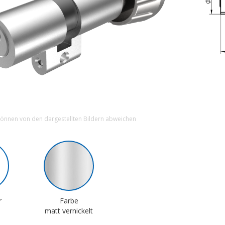
können von den dargestellten Bildern abweichen
r
Farbe
matt vernickelt