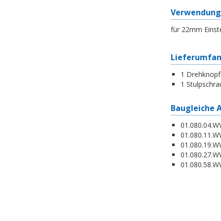
Verwendung
für 22mm Einst
Lieferumfa
1 Drehknopf
1 Stulpschra
Baugleiche 
01.080.04.WW
01.080.11.WW
01.080.19.W
01.080.27.WW
01.080.58.WW