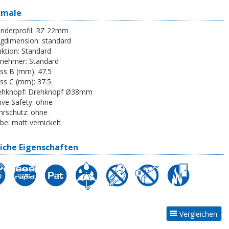
kmale
inderprofil:
RZ 22mm
egdimension:
standard
ktion:
Standard
tnehmer:
Standard
ss B (mm):
47.5
ss C (mm):
37.5
ehknopf:
Drehknopf Ø38mm
ive Safety:
ohne
rschutz:
ohne
be:
matt vernickelt
iche Eigenschaften