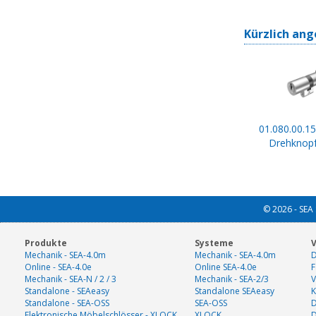
Kürzlich ang
01.080.00.15
Drehknopf
© 2026 - SEA 
Produkte
Systeme
V
Mechanik - SEA-4.0m
Mechanik - SEA-4.0m
D
Online - SEA-4.0e
Online SEA-4.0e
F
Mechanik - SEA-N / 2 / 3
Mechanik - SEA-2/3
V
Standalone - SEAeasy
Standalone SEAeasy
K
Standalone - SEA-OSS
SEA-OSS
D
Elektronische Möbelschlösser - XLOCK
XLOCK