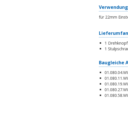
Verwendung
für 22mm Einst
Lieferumfa
1 Drehknopf
1 Stulpschra
Baugleiche 
01.080.04.WW
01.080.11.WW
01.080.19.W
01.080.27.WW
01.080.58.WW