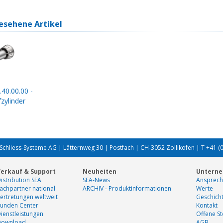
esehene Artikel
.40.00.00 -
zylinder
Schliess-Systeme AG | Lätternweg 30 | Postfach | CH-3052 Zollikofen | T +41 (
erkauf & Support
Neuheiten
Untern
istribution SEA
SEA-News
Ansprech
achpartner national
ARCHIV - Produktinformationen
Werte
ertretungen weltweit
Geschich
unden Center
Kontakt
ienstleistungen
Offene St
Download
AGB