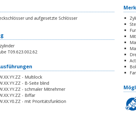
Mer
eckschlösser und aufgesetzte Schlösser
Zyl
St
Fun
ng
Mi
Ma
zylinder
Ma
ube T09.623.002.62
Dr
Act
Ausführungen
Boh
Far
.XX.YY.ZZ - Multilock
.XX.YY.ZZ - B-Seite blind
Mögl
W.XX.YY.ZZ - schmaler Mitnehmer
.XX.YY.ZZ - Biffar
.XX.Y0.ZZ - mit Prioritätsfunktion