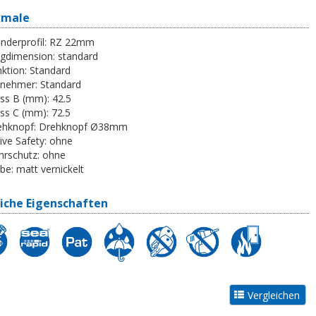
kmale
inderprofil:
RZ 22mm
egdimension:
standard
ktion:
Standard
tnehmer:
Standard
ss B (mm):
42.5
ss C (mm):
72.5
ehknopf:
Drehknopf Ø38mm
ive Safety:
ohne
rschutz:
ohne
be:
matt vernickelt
iche Eigenschaften