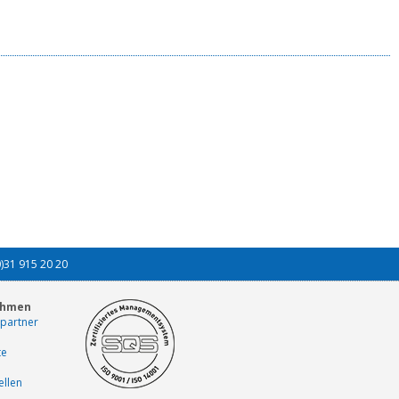
0)31 915 20 20
ehmen
partner
te
ellen