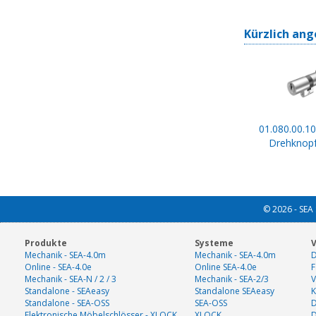
Kürzlich ang
01.080.00.10
Drehknopf
© 2026 - SEA 
Produkte
Systeme
V
Mechanik - SEA-4.0m
Mechanik - SEA-4.0m
D
Online - SEA-4.0e
Online SEA-4.0e
F
Mechanik - SEA-N / 2 / 3
Mechanik - SEA-2/3
V
Standalone - SEAeasy
Standalone SEAeasy
K
Standalone - SEA-OSS
SEA-OSS
D
Elektronische Möbelschlösser - XLOCK
XLOCK