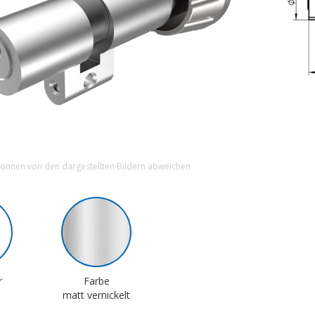
können von den dargestellten Bildern abweichen
r
Farbe
matt vernickelt