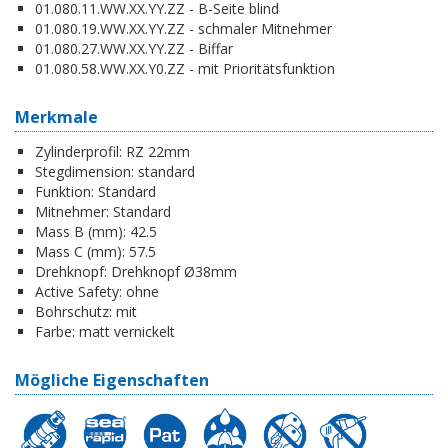
01.080.11.WW.XX.YY.ZZ - B-Seite blind
01.080.19.WW.XX.YY.ZZ - schmaler Mitnehmer
01.080.27.WW.XX.YY.ZZ - Biffar
01.080.58.WW.XX.Y0.ZZ - mit Prioritätsfunktion
Merkmale
Zylinderprofil:
RZ 22mm
Stegdimension:
standard
Funktion:
Standard
Mitnehmer:
Standard
Mass B (mm):
42.5
Mass C (mm):
57.5
Drehknopf:
Drehknopf Ø38mm
Active Safety:
ohne
Bohrschutz:
mit
Farbe:
matt vernickelt
Mögliche Eigenschaften