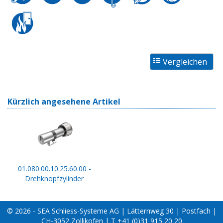
Kürzlich angesehene Artikel
01.080.00.10.25.60.00 -
Drehknopfzylinder
© 2026 - SEA Schliess-Systeme AG | Lätternweg 30 | Postfach |
CH-3052 Zollikofen | T +41 (0)31 915 20 20