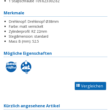
1 Stulpschraube T09.623.002.62
Merkmale
Drehknopf:
Drehknopf Ø38mm
Farbe:
matt vernickelt
Zylinderprofil:
RZ 22mm
Stegdimension:
standard
Mass B (mm):
52.5
Mögliche Eigenschaften
Kürzlich angesehene Artikel