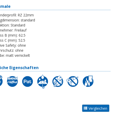
kmale
inderprofil:
RZ 22mm
egdimension:
standard
ktion:
Standard
tnehmer:
Freilauf
ss B (mm):
62.5
ss C (mm):
52.5
ive Safety:
ohne
rschutz:
ohne
be:
matt vernickelt
iche Eigenschaften