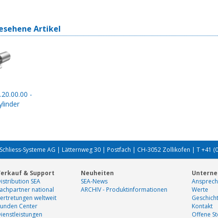
esehene Artikel
.20.00.00 -
linder
Schliess-Systeme AG | Lätternweg 30 | Postfach | CH-3052 Zollikofen | T +41 (
erkauf & Support
Neuheiten
Untern
istribution SEA
SEA-News
Ansprech
achpartner national
ARCHIV - Produktinformationen
Werte
ertretungen weltweit
Geschich
unden Center
Kontakt
ienstleistungen
Offene St