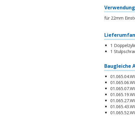
Verwendung
für 22mm Einst
Lieferumfa
1 Doppelzyli
1 Stulpschra
Baugleiche 
01.065.04.WW
01.065.06.WW
01.065.07.WW
01.065.19.W
01.065.27.WW
01.065.43.WW
01.065.52.WW