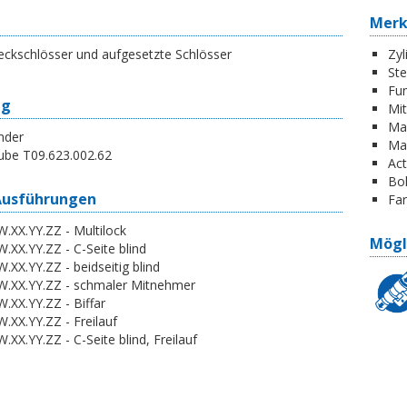
Mer
eckschlösser und aufgesetzte Schlösser
Zyl
St
Fun
ng
Mi
Ma
nder
Ma
ube T09.623.002.62
Act
Boh
Ausführungen
Far
.XX.YY.ZZ - Multilock
Mögl
.XX.YY.ZZ - C-Seite blind
.XX.YY.ZZ - beidseitig blind
W.XX.YY.ZZ - schmaler Mitnehmer
.XX.YY.ZZ - Biffar
.XX.YY.ZZ - Freilauf
.XX.YY.ZZ - C-Seite blind, Freilauf