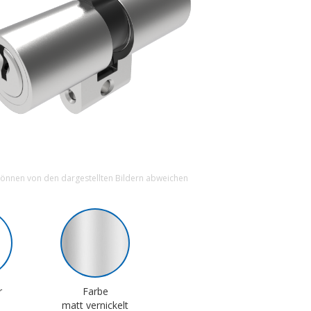
können von den dargestellten Bildern abweichen
r
Farbe
matt vernickelt