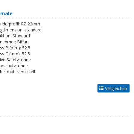
kmale
inderprofil:
RZ 22mm
egdimension:
standard
ktion:
Standard
tnehmer:
Biffar
ss B (mm):
52.5
ss C (mm):
52.5
ive Safety:
ohne
rschutz:
ohne
be:
matt vernickelt