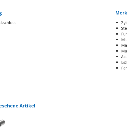
g
Mer
eckschloss
Zyl
St
Fun
Mi
Ma
Ma
Act
Boh
Far
esehene Artikel