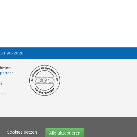
0)31 915 20 20
ehmen
partner
te
ellen
Cookies setzen
Alle akzeptieren