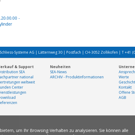
.20.00.00 -
linder
Schliess-Systeme AG | Lätternweg 30 | Postfach | CH-3052 Zollikofen | T +41 (
erkauf & Support
Neuheiten
Untern
istribution SEA
SEA-News
Ansprech
achpartner national
ARCHIV - Produktinformationen
Werte
ertretungen weltweit
Geschich
unden Center
Kontakt
ienstleistungen
Offene St
Download
AGB
eferenzen
etern, um Ihr Browsing-Verhalten zu analysieren. Sie können alle