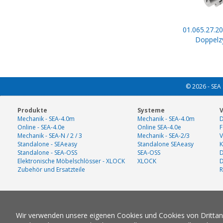
01.065.27.20
Doppelzy
© 2026 - SEA 
Produkte
Systeme
V
Mechanik - SEA-4.0m
Mechanik - SEA-4.0m
D
Online - SEA-4.0e
Online SEA-4.0e
F
Mechanik - SEA-N / 2 / 3
Mechanik - SEA-2/3
V
Standalone - SEAeasy
Standalone SEAeasy
K
Standalone - SEA-OSS
SEA-OSS
D
Elektronische Möbelschlösser - XLOCK
XLOCK
Zubehör und Ersatzteile
R
Wir verwenden unsere eigenen Cookies und Cookies von Drittanbi