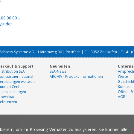
.00.00.00 -
linder
Schliess-Systeme AG | Lätternweg 30 | Postfach | CH-3052 Zollikofen | T +41 (
erkauf & Support
Neuheiten
Untern
istribution SEA
SEA-News
Ansprech
achpartner national
ARCHIV - Produktinformationen
Werte
ertretungen weltweit
Geschich
unden Center
Kontakt
ienstleistungen
Offene St
Download
AGB
eferenzen
etern, um Ihr Browsing-Verhalten zu analysieren. Sie können alle