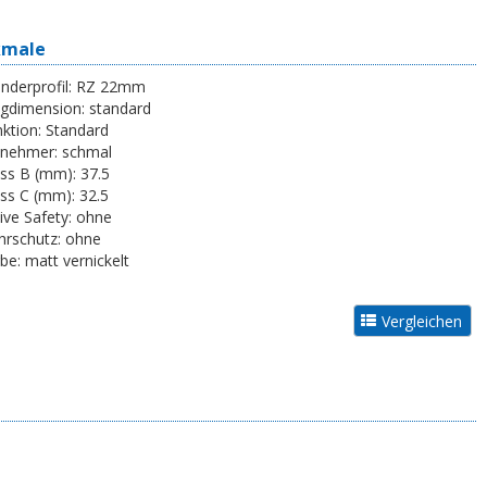
kmale
inderprofil:
RZ 22mm
egdimension:
standard
ktion:
Standard
tnehmer:
schmal
ss B (mm):
37.5
ss C (mm):
32.5
ive Safety:
ohne
rschutz:
ohne
be:
matt vernickelt