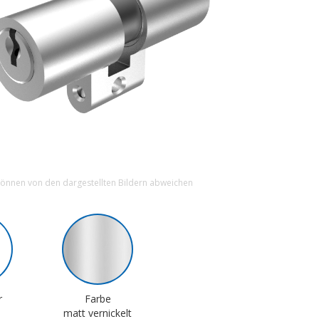
können von den dargestellten Bildern abweichen
r
Farbe
matt vernickelt