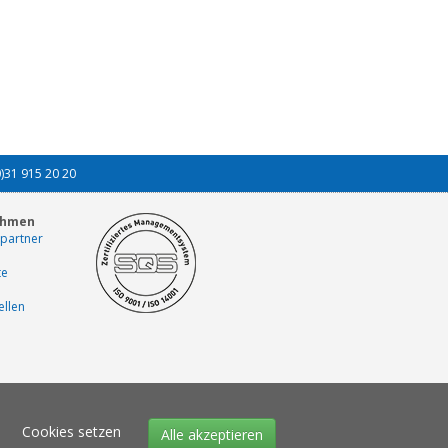
0)31 915 20 20
ehmen
partner
te
ellen
Cookies setzen
Alle akzeptieren