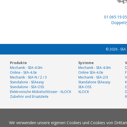
01.065.19.05
Doppelzy
© 2026 - SEA 
Produkte
Systeme
V
Mechanik - SEA-4.0m
Mechanik - SEA-4.0m
D
Online - SEA-4.0e
Online SEA-4.0e
F
Mechanik - SEA-N / 2 / 3
Mechanik - SEA-2/3
V
Standalone - SEAeasy
Standalone SEAeasy
K
Standalone - SEA-OSS
SEA-OSS
D
Elektronische Möbelschlösser - XLOCK
XLOCK
Zubehör und Ersatzteile
R
Wir verwenden unsere eigenen Cookies und Cookies von Drittanbi