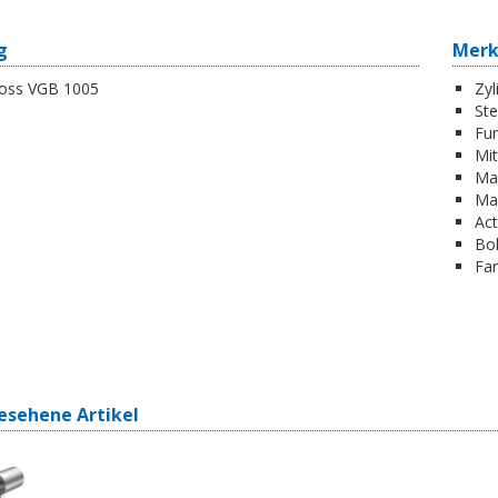
g
Mer
hloss VGB 1005
Zyl
St
Fun
Mi
Ma
Ma
Act
Boh
Far
esehene Artikel