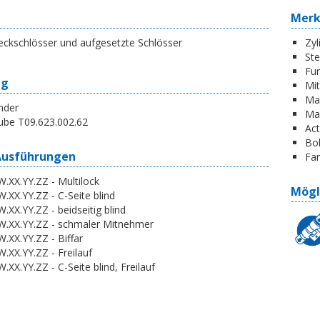
Mer
eckschlösser und aufgesetzte Schlösser
Zyl
St
Fun
ng
Mi
Ma
nder
Ma
ube T09.623.002.62
Act
Boh
Ausführungen
Far
.XX.YY.ZZ - Multilock
Mögl
.XX.YY.ZZ - C-Seite blind
.XX.YY.ZZ - beidseitig blind
W.XX.YY.ZZ - schmaler Mitnehmer
.XX.YY.ZZ - Biffar
.XX.YY.ZZ - Freilauf
.XX.YY.ZZ - C-Seite blind, Freilauf