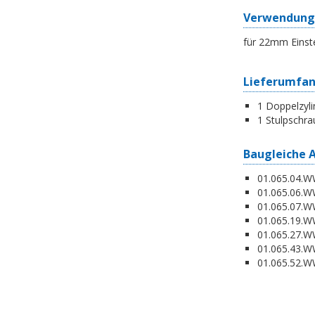
Verwendung
für 22mm Einst
Lieferumfa
1 Doppelzyli
1 Stulpschra
Baugleiche 
01.065.04.WW
01.065.06.WW
01.065.07.WW
01.065.19.W
01.065.27.WW
01.065.43.WW
01.065.52.WW