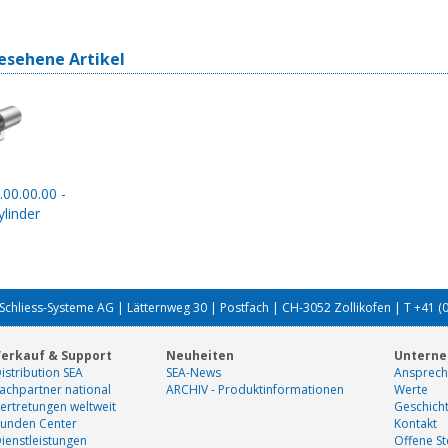
esehene Artikel
.00.00.00 -
linder
Schliess-Systeme AG | Lätternweg 30 | Postfach | CH-3052 Zollikofen | T +41 (
erkauf & Support
Neuheiten
Untern
istribution SEA
SEA-News
Ansprech
achpartner national
ARCHIV - Produktinformationen
Werte
ertretungen weltweit
Geschich
unden Center
Kontakt
ienstleistungen
Offene St