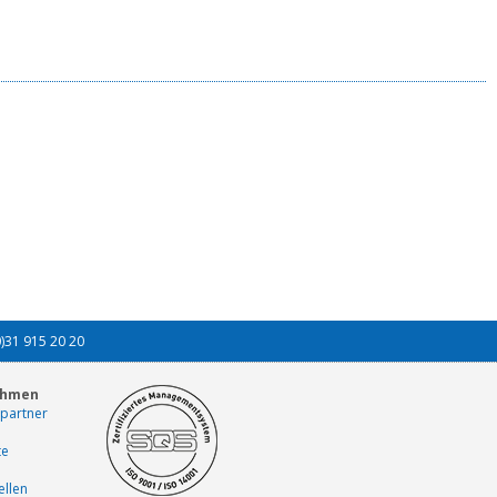
0)31 915 20 20
ehmen
partner
te
ellen