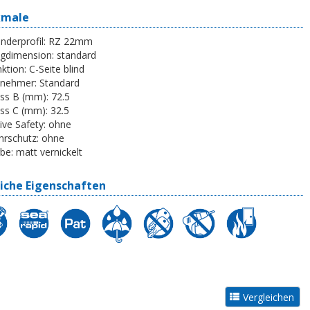
kmale
inderprofil:
RZ 22mm
egdimension:
standard
ktion:
C-Seite blind
tnehmer:
Standard
ss B (mm):
72.5
ss C (mm):
32.5
ive Safety:
ohne
rschutz:
ohne
be:
matt vernickelt
iche Eigenschaften