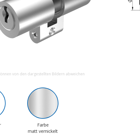
können von den dargestellten Bildern abweichen
r
Farbe
matt vernickelt