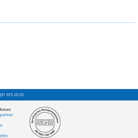
0)31 915 20 20
ehmen
partner
te
ellen