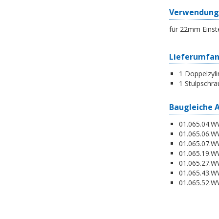
Verwendung
für 22mm Einst
Lieferumfa
1 Doppelzyli
1 Stulpschra
Baugleiche 
01.065.04.WW
01.065.06.WW
01.065.07.WW
01.065.19.W
01.065.27.WW
01.065.43.WW
01.065.52.WW