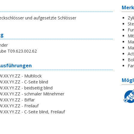
Mer
eckschlösser und aufgesetzte Schlösser
Zyl
St
Fun
ng
Mi
Ma
nder
Ma
ube T09.623.002.62
Act
Boh
Ausführungen
Far
.XX.YY.ZZ - Multilock
Mögl
.XX.YY.ZZ - C-Seite blind
.XX.YY.ZZ - beidseitig blind
W.XX.YY.ZZ - schmaler Mitnehmer
.XX.YY.ZZ - Biffar
.XX.YY.ZZ - Freilauf
.XX.YY.ZZ - C-Seite blind, Freilauf