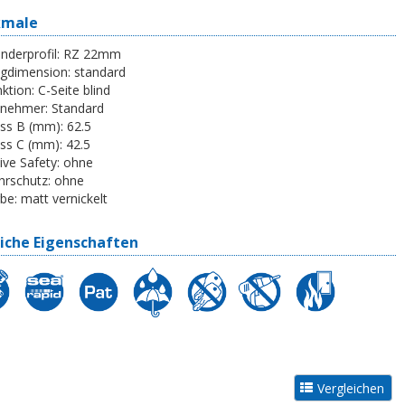
kmale
inderprofil:
RZ 22mm
egdimension:
standard
ktion:
C-Seite blind
tnehmer:
Standard
ss B (mm):
62.5
ss C (mm):
42.5
ive Safety:
ohne
rschutz:
ohne
be:
matt vernickelt
iche Eigenschaften