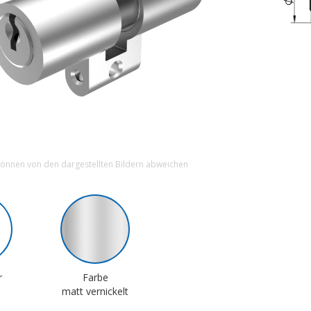
können von den dargestellten Bildern abweichen
r
Farbe
matt vernickelt