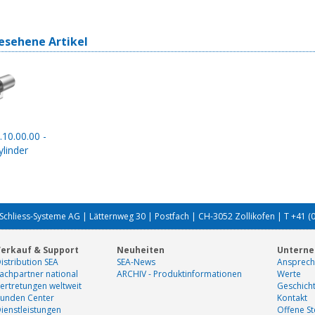
esehene Artikel
.10.00.00 -
linder
Schliess-Systeme AG | Lätternweg 30 | Postfach | CH-3052 Zollikofen | T +41 (
erkauf & Support
Neuheiten
Untern
istribution SEA
SEA-News
Ansprech
achpartner national
ARCHIV - Produktinformationen
Werte
ertretungen weltweit
Geschich
unden Center
Kontakt
ienstleistungen
Offene St