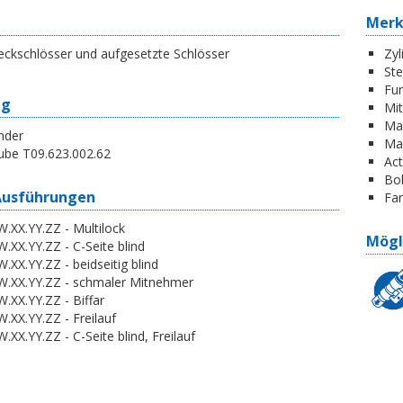
Mer
eckschlösser und aufgesetzte Schlösser
Zyl
St
Fun
ng
Mi
Ma
nder
Ma
ube T09.623.002.62
Act
Boh
Ausführungen
Far
.XX.YY.ZZ - Multilock
Mögl
.XX.YY.ZZ - C-Seite blind
.XX.YY.ZZ - beidseitig blind
W.XX.YY.ZZ - schmaler Mitnehmer
.XX.YY.ZZ - Biffar
.XX.YY.ZZ - Freilauf
.XX.YY.ZZ - C-Seite blind, Freilauf