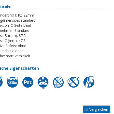
kmale
inderprofil:
RZ 22mm
egdimension:
standard
ktion:
C-Seite blind
tnehmer:
Standard
ss B (mm):
37.5
ss C (mm):
47.5
ive Safety:
ohne
rschutz:
ohne
be:
matt vernickelt
iche Eigenschaften