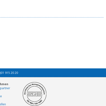
0)31 915 20 20
ehmen
partner
te
ellen