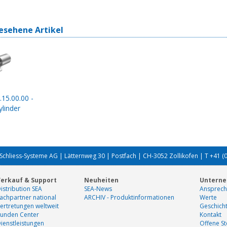
esehene Artikel
.15.00.00 -
linder
Schliess-Systeme AG | Lätternweg 30 | Postfach | CH-3052 Zollikofen | T +41 (
erkauf & Support
Neuheiten
Untern
istribution SEA
SEA-News
Ansprech
achpartner national
ARCHIV - Produktinformationen
Werte
ertretungen weltweit
Geschich
unden Center
Kontakt
ienstleistungen
Offene St