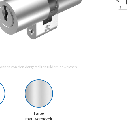
können von den dargestellten Bildern abweichen
r
Farbe
matt vernickelt