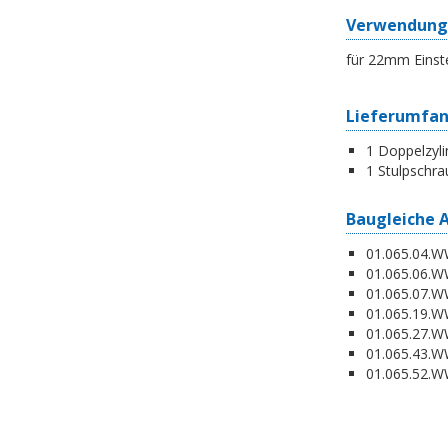
Verwendung
für 22mm Einst
Lieferumfa
1 Doppelzyli
1 Stulpschra
Baugleiche 
01.065.04.WW
01.065.06.WW
01.065.07.WW
01.065.19.W
01.065.27.WW
01.065.43.WW
01.065.52.WW