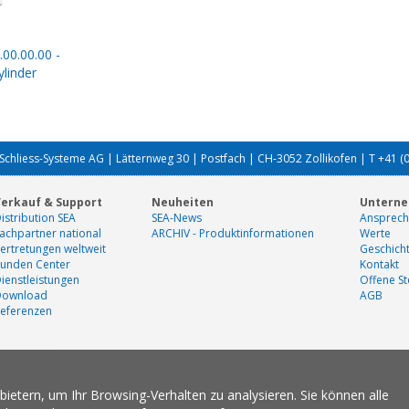
.00.00.00 -
linder
Schliess-Systeme AG | Lätternweg 30 | Postfach | CH-3052 Zollikofen | T +41 (
erkauf & Support
Neuheiten
Untern
istribution SEA
SEA-News
Ansprech
achpartner national
ARCHIV - Produktinformationen
Werte
ertretungen weltweit
Geschich
unden Center
Kontakt
ienstleistungen
Offene St
Download
AGB
eferenzen
etern, um Ihr Browsing-Verhalten zu analysieren. Sie können alle