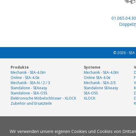
01.065.04.30
Doppelzy
© 2026 - SEA 
Produkte
Systeme
V
Mechanik - SEA-4.0m
Mechanik - SEA-4.0m
D
Online - SEA-4.0e
Online SEA-4.0e
F
Mechanik - SEA-N / 2 / 3
Mechanik - SEA-2/3
V
Standalone - SEAeasy
Standalone SEAeasy
K
Standalone - SEA-OSS
SEA-OSS
D
Elektronische Möbelschlösser - XLOCK
XLOCK
Zubehör und Ersatzteile
R
Wir verwenden unsere eigenen Cookies und Cookies von Drittanbi