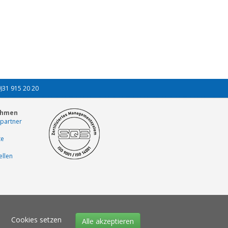
0)31 915 20 20
ehmen
partner
te
ellen
Cookies setzen
Alle akzeptieren