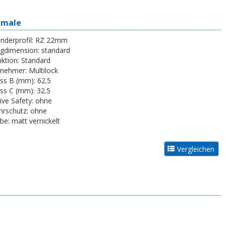
kmale
inderprofil:
RZ 22mm
egdimension:
standard
ktion:
Standard
tnehmer:
Multilock
ss B (mm):
62.5
ss C (mm):
32.5
ive Safety:
ohne
rschutz:
ohne
be:
matt vernickelt