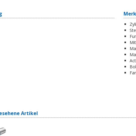
g
Mer
Zyl
St
Fun
Mi
Ma
Ma
Act
Boh
Far
esehene Artikel