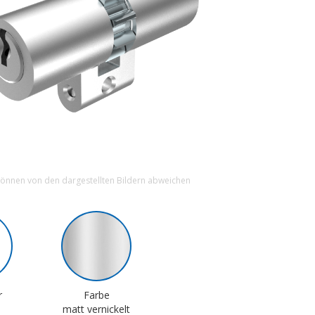
können von den dargestellten Bildern abweichen
r
Farbe
matt vernickelt