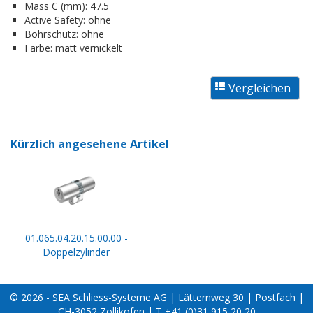
Mass C (mm):
47.5
Active Safety:
ohne
Bohrschutz:
ohne
Farbe:
matt vernickelt
Kürzlich angesehene Artikel
01.065.04.20.15.00.00 -
Doppelzylinder
© 2026 - SEA Schliess-Systeme AG | Lätternweg 30 | Postfach |
CH-3052 Zollikofen | T +41 (0)31 915 20 20