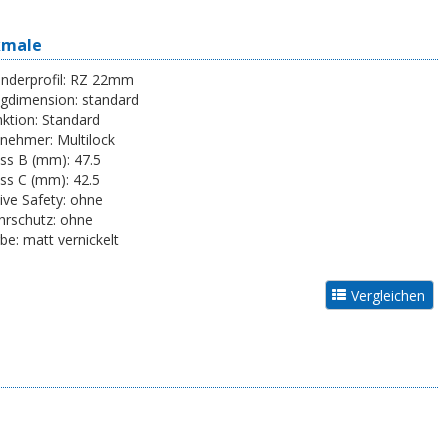
kmale
inderprofil:
RZ 22mm
egdimension:
standard
ktion:
Standard
tnehmer:
Multilock
ss B (mm):
47.5
ss C (mm):
42.5
ive Safety:
ohne
rschutz:
ohne
be:
matt vernickelt