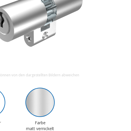
können von den dargestellten Bildern abweichen
r
Farbe
matt vernickelt