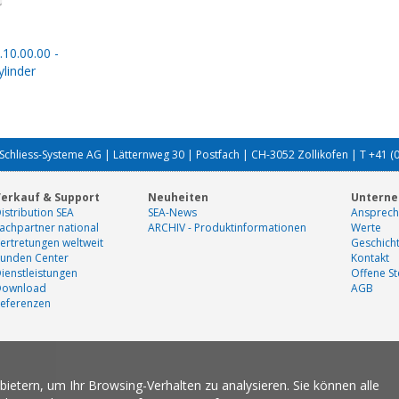
.10.00.00 -
linder
Schliess-Systeme AG | Lätternweg 30 | Postfach | CH-3052 Zollikofen | T +41 (
erkauf & Support
Neuheiten
Untern
istribution SEA
SEA-News
Ansprech
achpartner national
ARCHIV - Produktinformationen
Werte
ertretungen weltweit
Geschich
unden Center
Kontakt
ienstleistungen
Offene St
Download
AGB
eferenzen
etern, um Ihr Browsing-Verhalten zu analysieren. Sie können alle