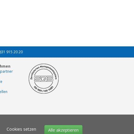
0)31 915 20 20
ehmen
partner
te
ellen
Cookies setzen
Alle akzeptieren