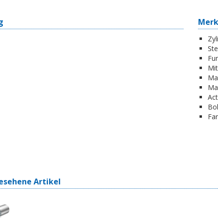
g
Mer
Zyl
St
Fun
Mi
Ma
Ma
Act
Boh
Far
esehene Artikel