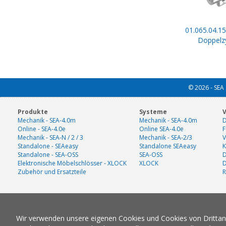
01.065.04.15
Doppelzy
© 2026 - SEA 
Produkte
Systeme
V
Mechanik - SEA-4.0m
Mechanik - SEA-4.0m
D
Online - SEA-4.0e
Online SEA-4.0e
F
Mechanik - SEA-N / 2 / 3
Mechanik - SEA-2/3
V
Standalone - SEAeasy
Standalone SEAeasy
K
Standalone - SEA-OSS
SEA-OSS
D
Elektronische Möbelschlösser - XLOCK
XLOCK
Zubehör und Ersatzteile
R
Wir verwenden unsere eigenen Cookies und Cookies von Drittanbi