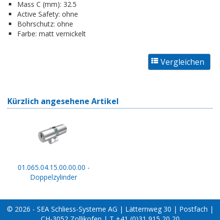
Mass C (mm):
32.5
Active Safety:
ohne
Bohrschutz:
ohne
Farbe:
matt vernickelt
Kürzlich angesehene Artikel
01.065.04.15.00.00.00 -
Doppelzylinder
© 2026 - SEA Schliess-Systeme AG | Lätternweg 30 | Postfach |
CH-3052 Zollikofen | T +41 (0)31 915 20 20