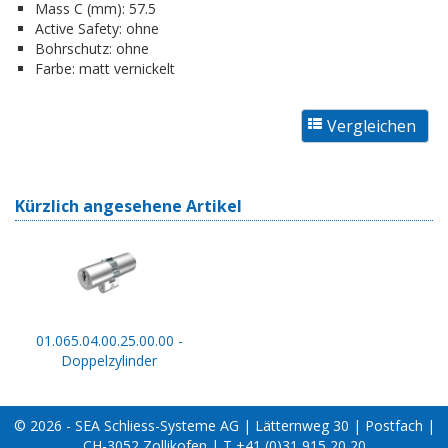
Mass C (mm):
57.5
Active Safety:
ohne
Bohrschutz:
ohne
Farbe:
matt vernickelt
Kürzlich angesehene Artikel
01.065.04.00.25.00.00 -
Doppelzylinder
© 2026 - SEA Schliess-Systeme AG | Lätternweg 30 | Postfach |
CH-3052 Zollikofen | T +41 (0)31 915 20 20