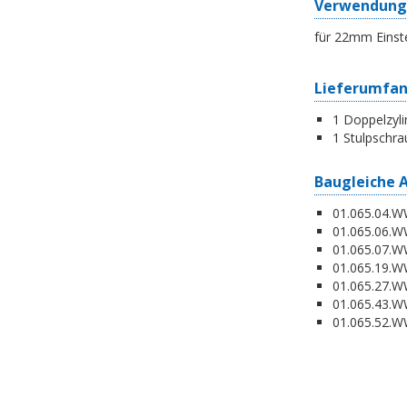
Verwendung
für 22mm Einst
Lieferumfa
1 Doppelzyli
1 Stulpschra
Baugleiche 
01.065.04.WW
01.065.06.WW
01.065.07.WW
01.065.19.W
01.065.27.WW
01.065.43.WW
01.065.52.WW