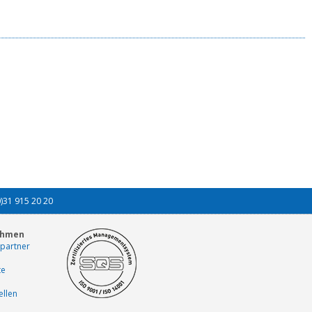
0)31 915 20 20
ehmen
partner
te
ellen