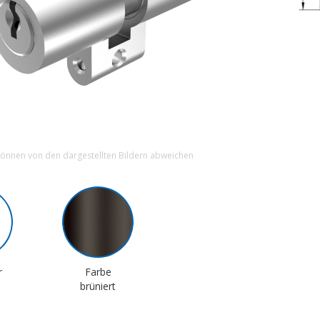
können von den dargestellten Bildern abweichen
r
Farbe
brüniert