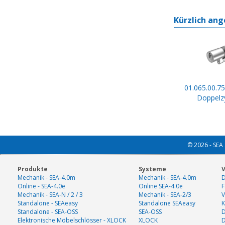
Kürzlich ang
01.065.00.75
Doppelzy
© 2026 - SEA 
Produkte
Systeme
V
Mechanik - SEA-4.0m
Mechanik - SEA-4.0m
D
Online - SEA-4.0e
Online SEA-4.0e
F
Mechanik - SEA-N / 2 / 3
Mechanik - SEA-2/3
V
Standalone - SEAeasy
Standalone SEAeasy
K
Standalone - SEA-OSS
SEA-OSS
D
Elektronische Möbelschlösser - XLOCK
XLOCK