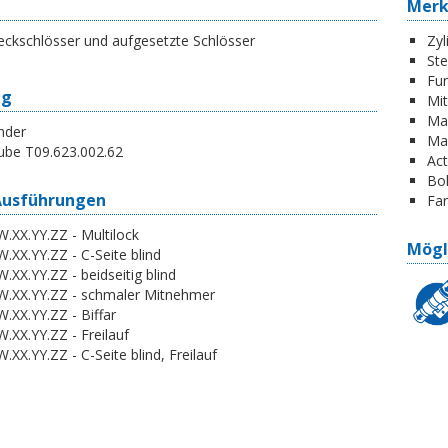
Mer
eckschlösser und aufgesetzte Schlösser
Zyl
St
Fun
ng
Mi
Ma
nder
Ma
ube T09.623.002.62
Act
Boh
Ausführungen
Far
.XX.YY.ZZ - Multilock
Mögl
.XX.YY.ZZ - C-Seite blind
.XX.YY.ZZ - beidseitig blind
W.XX.YY.ZZ - schmaler Mitnehmer
.XX.YY.ZZ - Biffar
.XX.YY.ZZ - Freilauf
.XX.YY.ZZ - C-Seite blind, Freilauf