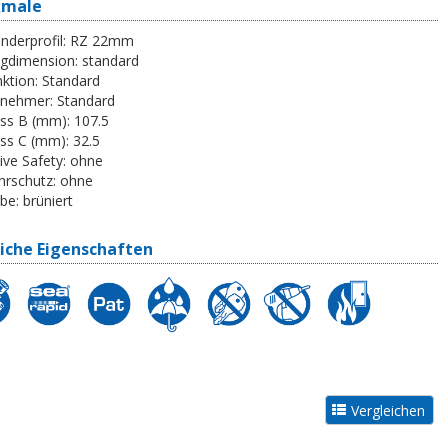
kmale
inderprofil:
RZ 22mm
egdimension:
standard
ktion:
Standard
tnehmer:
Standard
ss B (mm):
107.5
ss C (mm):
32.5
ive Safety:
ohne
rschutz:
ohne
be:
brüniert
iche Eigenschaften