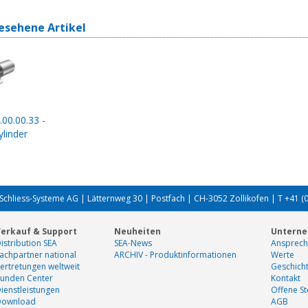
esehene Artikel
.00.00.33 -
linder
Schliess-Systeme AG | Lätternweg 30 | Postfach | CH-3052 Zollikofen | T +41 (
erkauf & Support
Neuheiten
Untern
istribution SEA
SEA-News
Ansprech
achpartner national
ARCHIV - Produktinformationen
Werte
ertretungen weltweit
Geschich
unden Center
Kontakt
ienstleistungen
Offene St
Download
AGB