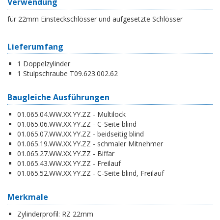
Verwendung
für 22mm Einsteckschlösser und aufgesetzte Schlösser
Lieferumfang
1 Doppelzylinder
1 Stulpschraube T09.623.002.62
Baugleiche Ausführungen
01.065.04.WW.XX.YY.ZZ - Multilock
01.065.06.WW.XX.YY.ZZ - C-Seite blind
01.065.07.WW.XX.YY.ZZ - beidseitig blind
01.065.19.WW.XX.YY.ZZ - schmaler Mitnehmer
01.065.27.WW.XX.YY.ZZ - Biffar
01.065.43.WW.XX.YY.ZZ - Freilauf
01.065.52.WW.XX.YY.ZZ - C-Seite blind, Freilauf
Merkmale
Zylinderprofil:
RZ 22mm