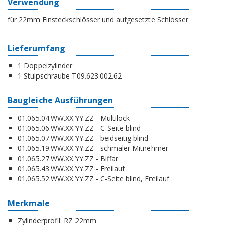
Verwendung
für 22mm Einsteckschlösser und aufgesetzte Schlösser
Lieferumfang
1 Doppelzylinder
1 Stulpschraube T09.623.002.62
Baugleiche Ausführungen
01.065.04.WW.XX.YY.ZZ - Multilock
01.065.06.WW.XX.YY.ZZ - C-Seite blind
01.065.07.WW.XX.YY.ZZ - beidseitig blind
01.065.19.WW.XX.YY.ZZ - schmaler Mitnehmer
01.065.27.WW.XX.YY.ZZ - Biffar
01.065.43.WW.XX.YY.ZZ - Freilauf
01.065.52.WW.XX.YY.ZZ - C-Seite blind, Freilauf
Merkmale
Zylinderprofil:
RZ 22mm