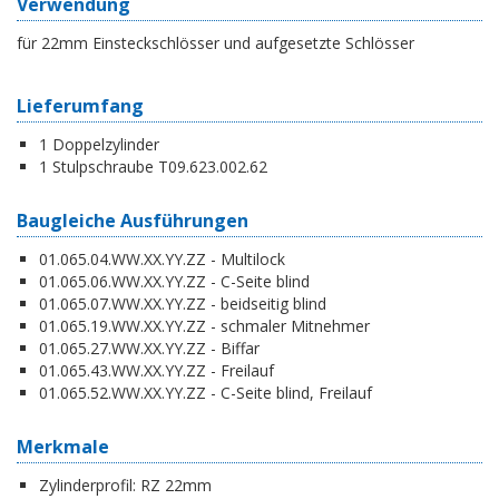
Verwendung
für 22mm Einsteckschlösser und aufgesetzte Schlösser
Lieferumfang
1 Doppelzylinder
1 Stulpschraube T09.623.002.62
Baugleiche Ausführungen
01.065.04.WW.XX.YY.ZZ - Multilock
01.065.06.WW.XX.YY.ZZ - C-Seite blind
01.065.07.WW.XX.YY.ZZ - beidseitig blind
01.065.19.WW.XX.YY.ZZ - schmaler Mitnehmer
01.065.27.WW.XX.YY.ZZ - Biffar
01.065.43.WW.XX.YY.ZZ - Freilauf
01.065.52.WW.XX.YY.ZZ - C-Seite blind, Freilauf
Merkmale
Zylinderprofil:
RZ 22mm