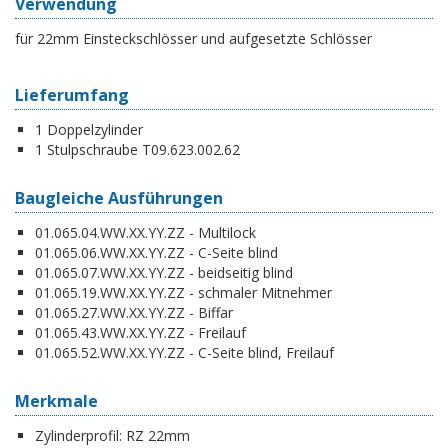
Verwendung
für 22mm Einsteckschlösser und aufgesetzte Schlösser
Lieferumfang
1 Doppelzylinder
1 Stulpschraube T09.623.002.62
Baugleiche Ausführungen
01.065.04.WW.XX.YY.ZZ - Multilock
01.065.06.WW.XX.YY.ZZ - C-Seite blind
01.065.07.WW.XX.YY.ZZ - beidseitig blind
01.065.19.WW.XX.YY.ZZ - schmaler Mitnehmer
01.065.27.WW.XX.YY.ZZ - Biffar
01.065.43.WW.XX.YY.ZZ - Freilauf
01.065.52.WW.XX.YY.ZZ - C-Seite blind, Freilauf
Merkmale
Zylinderprofil:
RZ 22mm