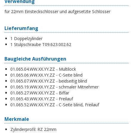
Verwendung
für 22mm Einsteckschlösser und aufgesetzte Schlösser
Lieferumfang
1 Doppelzylinder
1 Stulpschraube T09.623.002.62
Baugleiche Ausführungen
01.065.04.WW.XX.YY.ZZ - Multilock
01.065.06.WW.XX.YY.ZZ - C-Seite blind
01.065.07.WW.XX.YY.ZZ - beidseitig blind
01.065.19.WW.XX.YY.ZZ - schmaler Mitnehmer
01.065.27.WW.XX.YY.ZZ - Biffar
01.065.43.WW.XX.YY.ZZ - Freilauf
01.065.52.WW.XX.YY.ZZ - C-Seite blind, Freilauf
Merkmale
Zylinderprofil:
RZ 22mm