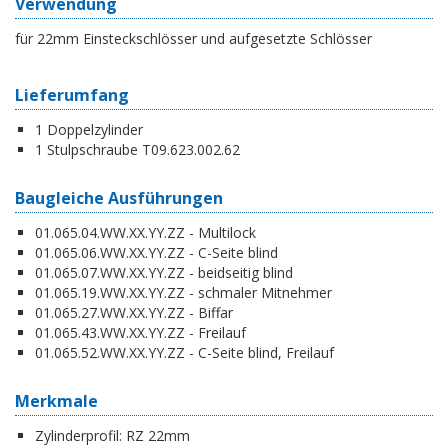
Verwendung
für 22mm Einsteckschlösser und aufgesetzte Schlösser
Lieferumfang
1 Doppelzylinder
1 Stulpschraube T09.623.002.62
Baugleiche Ausführungen
01.065.04.WW.XX.YY.ZZ - Multilock
01.065.06.WW.XX.YY.ZZ - C-Seite blind
01.065.07.WW.XX.YY.ZZ - beidseitig blind
01.065.19.WW.XX.YY.ZZ - schmaler Mitnehmer
01.065.27.WW.XX.YY.ZZ - Biffar
01.065.43.WW.XX.YY.ZZ - Freilauf
01.065.52.WW.XX.YY.ZZ - C-Seite blind, Freilauf
Merkmale
Zylinderprofil:
RZ 22mm