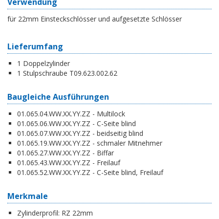
Verwendung
für 22mm Einsteckschlösser und aufgesetzte Schlösser
Lieferumfang
1 Doppelzylinder
1 Stulpschraube T09.623.002.62
Baugleiche Ausführungen
01.065.04.WW.XX.YY.ZZ - Multilock
01.065.06.WW.XX.YY.ZZ - C-Seite blind
01.065.07.WW.XX.YY.ZZ - beidseitig blind
01.065.19.WW.XX.YY.ZZ - schmaler Mitnehmer
01.065.27.WW.XX.YY.ZZ - Biffar
01.065.43.WW.XX.YY.ZZ - Freilauf
01.065.52.WW.XX.YY.ZZ - C-Seite blind, Freilauf
Merkmale
Zylinderprofil:
RZ 22mm