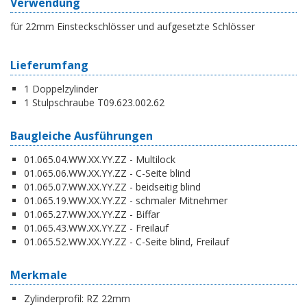
Verwendung
für 22mm Einsteckschlösser und aufgesetzte Schlösser
Lieferumfang
1 Doppelzylinder
1 Stulpschraube T09.623.002.62
Baugleiche Ausführungen
01.065.04.WW.XX.YY.ZZ - Multilock
01.065.06.WW.XX.YY.ZZ - C-Seite blind
01.065.07.WW.XX.YY.ZZ - beidseitig blind
01.065.19.WW.XX.YY.ZZ - schmaler Mitnehmer
01.065.27.WW.XX.YY.ZZ - Biffar
01.065.43.WW.XX.YY.ZZ - Freilauf
01.065.52.WW.XX.YY.ZZ - C-Seite blind, Freilauf
Merkmale
Zylinderprofil:
RZ 22mm