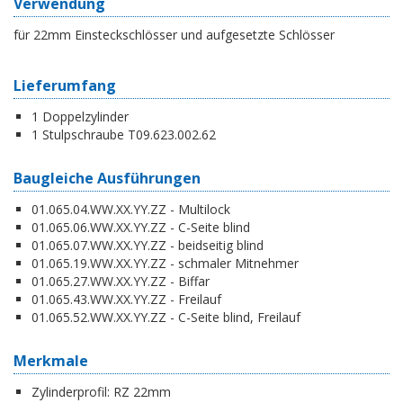
Verwendung
für 22mm Einsteckschlösser und aufgesetzte Schlösser
Lieferumfang
1 Doppelzylinder
1 Stulpschraube T09.623.002.62
Baugleiche Ausführungen
01.065.04.WW.XX.YY.ZZ - Multilock
01.065.06.WW.XX.YY.ZZ - C-Seite blind
01.065.07.WW.XX.YY.ZZ - beidseitig blind
01.065.19.WW.XX.YY.ZZ - schmaler Mitnehmer
01.065.27.WW.XX.YY.ZZ - Biffar
01.065.43.WW.XX.YY.ZZ - Freilauf
01.065.52.WW.XX.YY.ZZ - C-Seite blind, Freilauf
Merkmale
Zylinderprofil:
RZ 22mm