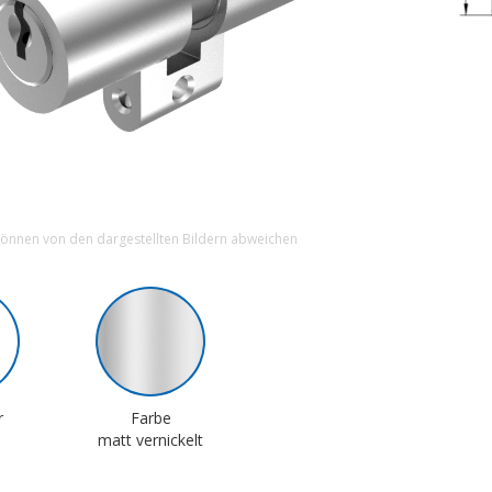
können von den dargestellten Bildern abweichen
r
Farbe
matt vernickelt