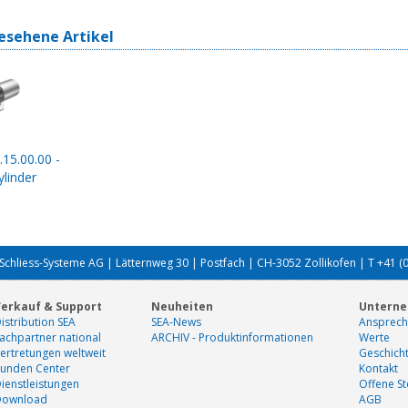
esehene Artikel
.15.00.00 -
linder
Schliess-Systeme AG | Lätternweg 30 | Postfach | CH-3052 Zollikofen | T +41 (
erkauf & Support
Neuheiten
Untern
istribution SEA
SEA-News
Ansprech
achpartner national
ARCHIV - Produktinformationen
Werte
ertretungen weltweit
Geschich
unden Center
Kontakt
ienstleistungen
Offene St
Download
AGB