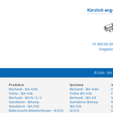
Kürzlich ang
01.065.00.30
Doppelzy
© 2026 - SEA 
Produkte
Systeme
V
Mechanik - SEA-4.0m
Mechanik - SEA-4.0m
D
Online - SEA-4.0e
Online SEA-4.0e
F
Mechanik - SEA-N / 2 / 3
Mechanik - SEA-2/3
V
Standalone - SEAeasy
Standalone SEAeasy
K
Standalone - SEA-OSS
SEA-OSS
D
Elektronische Möbelschlösser - XLOCK
XLOCK