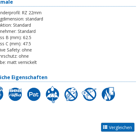
kmale
inderprofil:
RZ 22mm
egdimension:
standard
ktion:
Standard
tnehmer:
Standard
ss B (mm):
62.5
ss C (mm):
47.5
ive Safety:
ohne
rschutz:
ohne
be:
matt vernickelt
iche Eigenschaften