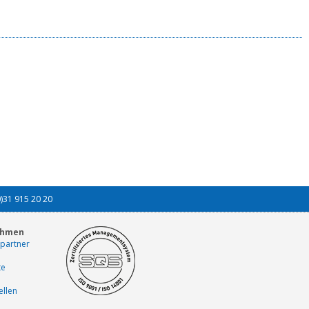
0)31 915 20 20
ehmen
partner
te
ellen