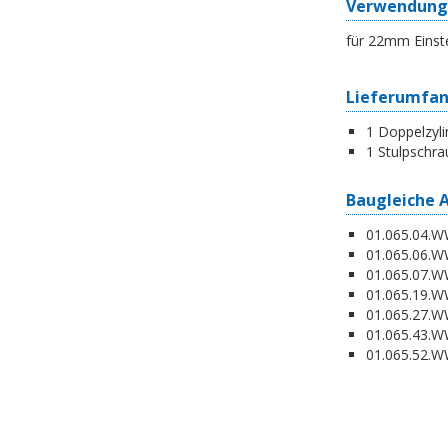
Verwendung
für 22mm Einst
Lieferumfa
1 Doppelzyli
1 Stulpschra
Baugleiche 
01.065.04.WW
01.065.06.WW
01.065.07.WW
01.065.19.W
01.065.27.WW
01.065.43.WW
01.065.52.WW