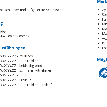
Mer
eckschlösser und aufgesetzte Schlösser
Zyl
St
Fun
ng
Mi
Ma
nder
Ma
ube T09.623.002.62
Act
Boh
Ausführungen
Far
.XX.YY.ZZ - Multilock
Mögl
.XX.YY.ZZ - C-Seite blind
.XX.YY.ZZ - beidseitig blind
W.XX.YY.ZZ - schmaler Mitnehmer
.XX.YY.ZZ - Biffar
.XX.YY.ZZ - Freilauf
.XX.YY.ZZ - C-Seite blind, Freilauf