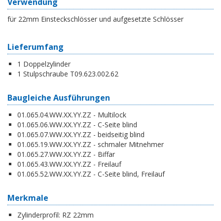
Verwendung
für 22mm Einsteckschlösser und aufgesetzte Schlösser
Lieferumfang
1 Doppelzylinder
1 Stulpschraube T09.623.002.62
Baugleiche Ausführungen
01.065.04.WW.XX.YY.ZZ - Multilock
01.065.06.WW.XX.YY.ZZ - C-Seite blind
01.065.07.WW.XX.YY.ZZ - beidseitig blind
01.065.19.WW.XX.YY.ZZ - schmaler Mitnehmer
01.065.27.WW.XX.YY.ZZ - Biffar
01.065.43.WW.XX.YY.ZZ - Freilauf
01.065.52.WW.XX.YY.ZZ - C-Seite blind, Freilauf
Merkmale
Zylinderprofil:
RZ 22mm