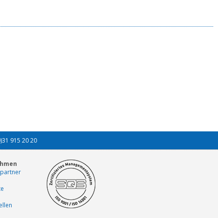
0)31 915 20 20
ehmen
partner
te
ellen