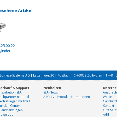
esehene Artikel
.25.00.22 -
linder
Schliess-Systeme AG | Lätternweg 30 | Postfach | CH-3052 Zollikofen | T +41 (
erkauf & Support
Neuheiten
Untern
istribution SEA
SEA-News
Ansprech
achpartner national
ARCHIV - Produktinformationen
Werte
ertretungen weltweit
Geschich
unden Center
Kontakt
ienstleistungen
Offene St
Download
AGB