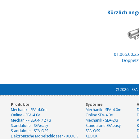
Kürzlich ang
01.065.00.25
Doppelzy
© 2026 - SEA 
Produkte
Systeme
V
Mechanik - SEA-4.0m
Mechanik - SEA-4.0m
D
Online - SEA-4.0e
Online SEA-4.0e
F
Mechanik - SEA-N / 2 / 3
Mechanik - SEA-2/3
V
Standalone - SEAeasy
Standalone SEAeasy
K
Standalone - SEA-OSS
SEA-OSS
D
Elektronische Möbelschlösser - XLOCK
XLOCK