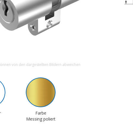
können von den dargestellten Bildern abweichen
r
Farbe
Messing poliert