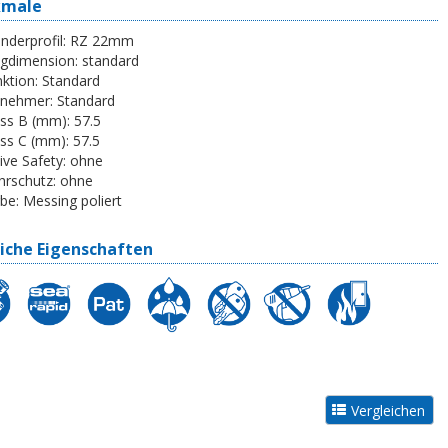
kmale
inderprofil:
RZ 22mm
egdimension:
standard
ktion:
Standard
tnehmer:
Standard
ss B (mm):
57.5
ss C (mm):
57.5
ive Safety:
ohne
rschutz:
ohne
be:
Messing poliert
iche Eigenschaften