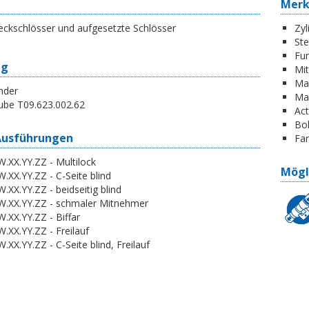
Mer
eckschlösser und aufgesetzte Schlösser
Zyl
St
Fun
ng
Mi
Ma
nder
Ma
ube T09.623.002.62
Act
Boh
Ausführungen
Far
.XX.YY.ZZ - Multilock
Mögl
.XX.YY.ZZ - C-Seite blind
.XX.YY.ZZ - beidseitig blind
W.XX.YY.ZZ - schmaler Mitnehmer
.XX.YY.ZZ - Biffar
.XX.YY.ZZ - Freilauf
.XX.YY.ZZ - C-Seite blind, Freilauf