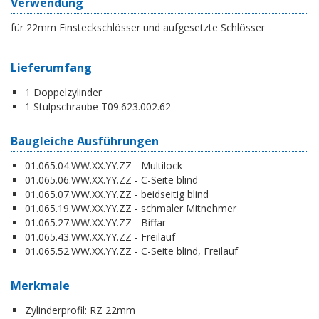
Verwendung
für 22mm Einsteckschlösser und aufgesetzte Schlösser
Lieferumfang
1 Doppelzylinder
1 Stulpschraube T09.623.002.62
Baugleiche Ausführungen
01.065.04.WW.XX.YY.ZZ - Multilock
01.065.06.WW.XX.YY.ZZ - C-Seite blind
01.065.07.WW.XX.YY.ZZ - beidseitig blind
01.065.19.WW.XX.YY.ZZ - schmaler Mitnehmer
01.065.27.WW.XX.YY.ZZ - Biffar
01.065.43.WW.XX.YY.ZZ - Freilauf
01.065.52.WW.XX.YY.ZZ - C-Seite blind, Freilauf
Merkmale
Zylinderprofil:
RZ 22mm