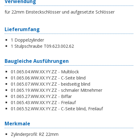
Verwendung
für 22mm Einsteckschlösser und aufgesetzte Schlösser
Lieferumfang
1 Doppelzylinder
1 Stulpschraube T09.623.002.62
Baugleiche Ausführungen
01.065.04.WW.XX.YY.ZZ - Multilock
01.065.06.WW.XX.YY.ZZ - C-Seite blind
01.065.07.WW.XX.YY.ZZ - beidseitig blind
01.065.19.WW.XX.YY.ZZ - schmaler Mitnehmer
01.065.27.WW.XX.YY.ZZ - Biffar
01.065.43.WW.XX.YY.ZZ - Freilauf
01.065.52.WW.XX.YY.ZZ - C-Seite blind, Freilauf
Merkmale
Zylinderprofil:
RZ 22mm