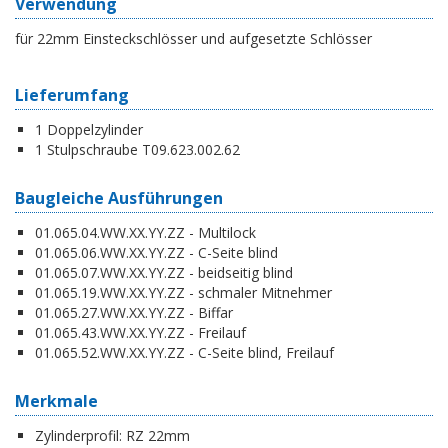
Verwendung
für 22mm Einsteckschlösser und aufgesetzte Schlösser
Lieferumfang
1 Doppelzylinder
1 Stulpschraube T09.623.002.62
Baugleiche Ausführungen
01.065.04.WW.XX.YY.ZZ - Multilock
01.065.06.WW.XX.YY.ZZ - C-Seite blind
01.065.07.WW.XX.YY.ZZ - beidseitig blind
01.065.19.WW.XX.YY.ZZ - schmaler Mitnehmer
01.065.27.WW.XX.YY.ZZ - Biffar
01.065.43.WW.XX.YY.ZZ - Freilauf
01.065.52.WW.XX.YY.ZZ - C-Seite blind, Freilauf
Merkmale
Zylinderprofil:
RZ 22mm