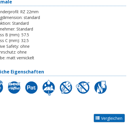
kmale
inderprofil:
RZ 22mm
egdimension:
standard
ktion:
Standard
tnehmer:
Standard
ss B (mm):
57.5
ss C (mm):
32.5
ive Safety:
ohne
rschutz:
ohne
be:
matt vernickelt
iche Eigenschaften