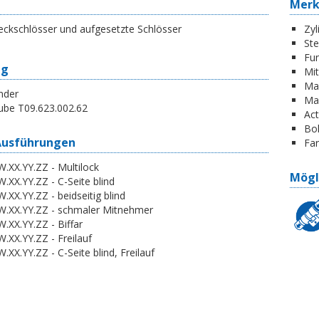
Mer
eckschlösser und aufgesetzte Schlösser
Zyl
St
Fun
ng
Mi
Ma
nder
Ma
ube T09.623.002.62
Act
Boh
Ausführungen
Far
.XX.YY.ZZ - Multilock
Mögl
.XX.YY.ZZ - C-Seite blind
.XX.YY.ZZ - beidseitig blind
W.XX.YY.ZZ - schmaler Mitnehmer
.XX.YY.ZZ - Biffar
.XX.YY.ZZ - Freilauf
.XX.YY.ZZ - C-Seite blind, Freilauf