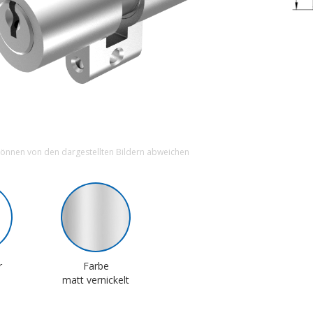
können von den dargestellten Bildern abweichen
r
Farbe
matt vernickelt