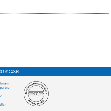
0)31 915 20 20
ehmen
partner
te
ellen