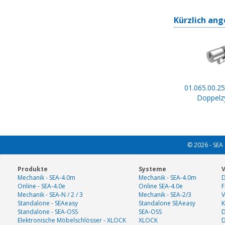
Kürzlich ang
01.065.00.25
Doppelzy
© 2026 - SEA 
Produkte
Systeme
V
Mechanik - SEA-4.0m
Mechanik - SEA-4.0m
D
Online - SEA-4.0e
Online SEA-4.0e
F
Mechanik - SEA-N / 2 / 3
Mechanik - SEA-2/3
V
Standalone - SEAeasy
Standalone SEAeasy
K
Standalone - SEA-OSS
SEA-OSS
D
Elektronische Möbelschlösser - XLOCK
XLOCK