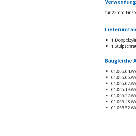
Verwendung
für 22mm Einst
Lieferumfa
1 Doppelzyli
1 Stulpschra
Baugleiche 
01.065.04.WW
01.065.06.WW
01.065.07.WW
01.065.19.W
01.065.27.WW
01.065.43.WW
01.065.52.WW