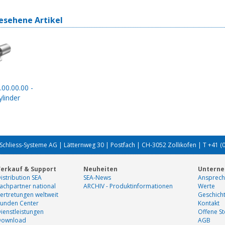
esehene Artikel
.00.00.00 -
linder
Schliess-Systeme AG | Lätternweg 30 | Postfach | CH-3052 Zollikofen | T +41 (
erkauf & Support
Neuheiten
Untern
istribution SEA
SEA-News
Ansprech
achpartner national
ARCHIV - Produktinformationen
Werte
ertretungen weltweit
Geschich
unden Center
Kontakt
ienstleistungen
Offene St
Download
AGB