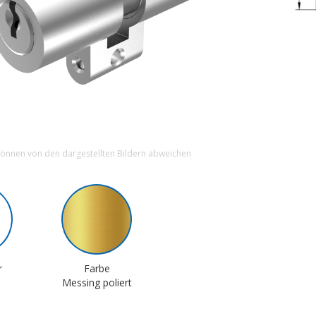
können von den dargestellten Bildern abweichen
r
Farbe
Messing poliert