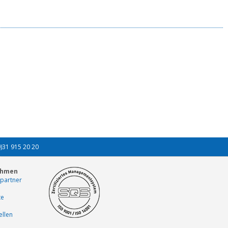
0)31 915 20 20
ehmen
partner
te
ellen