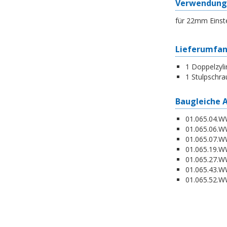
Verwendung
für 22mm Einst
Lieferumfa
1 Doppelzyli
1 Stulpschra
Baugleiche 
01.065.04.WW
01.065.06.WW
01.065.07.WW
01.065.19.W
01.065.27.WW
01.065.43.WW
01.065.52.WW