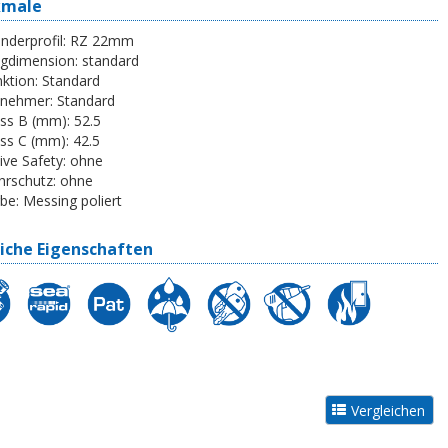
kmale
inderprofil:
RZ 22mm
egdimension:
standard
ktion:
Standard
tnehmer:
Standard
ss B (mm):
52.5
ss C (mm):
42.5
ive Safety:
ohne
rschutz:
ohne
be:
Messing poliert
iche Eigenschaften