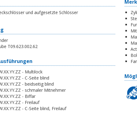
Mer
eckschlösser und aufgesetzte Schlösser
Zyl
St
Fun
ng
Mi
Ma
nder
Ma
ube T09.623.002.62
Act
Boh
Ausführungen
Far
.XX.YY.ZZ - Multilock
Mögl
.XX.YY.ZZ - C-Seite blind
.XX.YY.ZZ - beidseitig blind
W.XX.YY.ZZ - schmaler Mitnehmer
.XX.YY.ZZ - Biffar
.XX.YY.ZZ - Freilauf
.XX.YY.ZZ - C-Seite blind, Freilauf