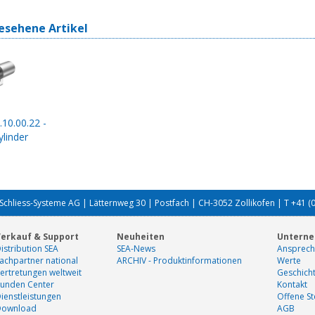
esehene Artikel
.10.00.22 -
linder
Schliess-Systeme AG | Lätternweg 30 | Postfach | CH-3052 Zollikofen | T +41 (
erkauf & Support
Neuheiten
Untern
istribution SEA
SEA-News
Ansprech
achpartner national
ARCHIV - Produktinformationen
Werte
ertretungen weltweit
Geschich
unden Center
Kontakt
ienstleistungen
Offene St
Download
AGB