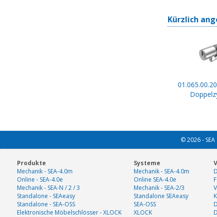
Kürzlich ang
01.065.00.20
Doppelzy
© 2026 - SEA 
Produkte
Systeme
V
Mechanik - SEA-4.0m
Mechanik - SEA-4.0m
D
Online - SEA-4.0e
Online SEA-4.0e
F
Mechanik - SEA-N / 2 / 3
Mechanik - SEA-2/3
V
Standalone - SEAeasy
Standalone SEAeasy
K
Standalone - SEA-OSS
SEA-OSS
D
Elektronische Möbelschlösser - XLOCK
XLOCK