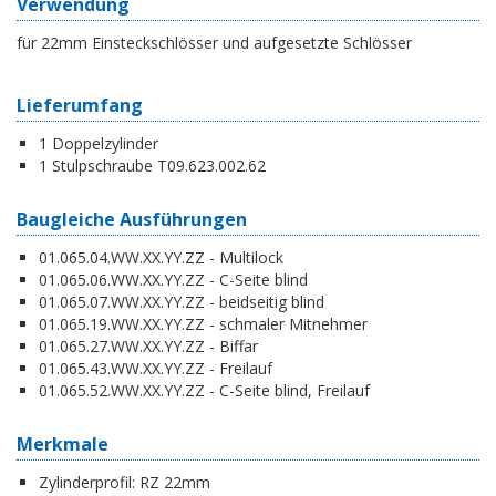
Verwendung
für 22mm Einsteckschlösser und aufgesetzte Schlösser
Lieferumfang
1 Doppelzylinder
1 Stulpschraube T09.623.002.62
Baugleiche Ausführungen
01.065.04.WW.XX.YY.ZZ - Multilock
01.065.06.WW.XX.YY.ZZ - C-Seite blind
01.065.07.WW.XX.YY.ZZ - beidseitig blind
01.065.19.WW.XX.YY.ZZ - schmaler Mitnehmer
01.065.27.WW.XX.YY.ZZ - Biffar
01.065.43.WW.XX.YY.ZZ - Freilauf
01.065.52.WW.XX.YY.ZZ - C-Seite blind, Freilauf
Merkmale
Zylinderprofil:
RZ 22mm